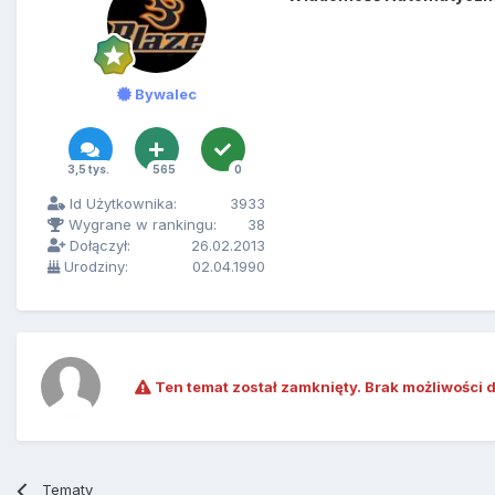
Bywalec
3,5 tys.
565
0
Id Użytkownika:
3933
Wygrane w rankingu:
38
Dołączył:
26.02.2013
Urodziny:
02.04.1990
Ten temat został zamknięty. Brak możliwości 
Tematy