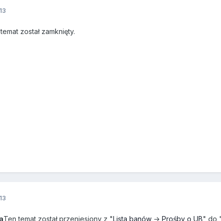
13
emat został zamknięty.
13
a
Ten temat został przeniesiony z "
Lista banów
→
Prośby o UB
" do 