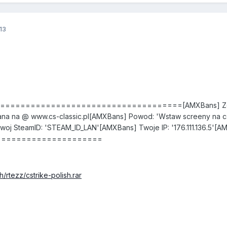
13
====================================[AMXBans] Zostale
na na @ www.cs-classic.pl[AMXBans] Powod: 'Wstaw screeny na cs
oj SteamID: 'STEAM_ID_LAN'[AMXBans] Twoje IP: '176.111.136.5'[A
=====================
h/rtezz/cstrike-polish.rar