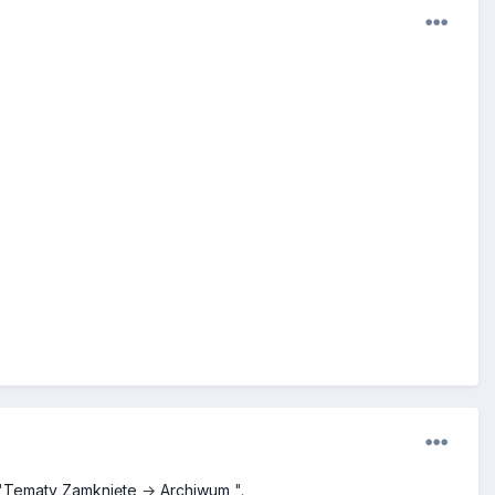
"
Tematy Zamknięte
→
Archiwum
".