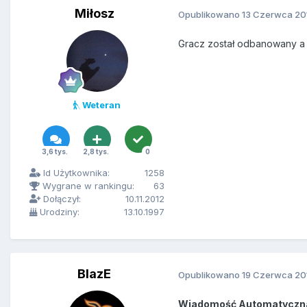
Miłosz
Opublikowano
13 Czerwca 20
Gracz został odbanowany a t
Weteran
3,6 tys.
2,8 tys.
0
Id Użytkownika:
1258
Wygrane w rankingu:
63
Dołączył:
10.11.2012
Urodziny:
13.10.1997
BlazE
Opublikowano
19 Czerwca 20
Wiadomość Automatyczn