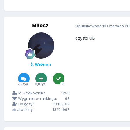
Miłosz
Opublikowano
13 Czerwca 20
czysto UB
Weteran
3,6 tys.
2,8 tys.
0
Id Użytkownika:
1258
Wygrane w rankingu:
63
Dołączył:
10.11.2012
Urodziny:
13.10.1997