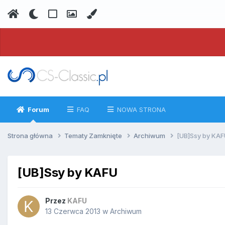
Forum
FAQ
NOWA STRONA
Strona główna
Tematy Zamknięte
Archiwum
[UB]Ssy by KA
[UB]Ssy by KAFU
Przez
KAFU
13 Czerwca 2013
w
Archiwum