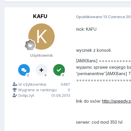
KAFU
Opublikowano
13 Czerwca 20
nick: KAFU
wycinek z konsoli:
Użytkownik
[AMXBans] ===========
wyjasnic sprawe swojego ba
'permanentnie'[AMXBans] Tw
2
0
0
==================
Id Użytkownika:
5487
Wygrane w rankingu:
0
Dołączył:
01.06.2013
link do ssów:
http://speedy.s
serwer: cod mod 350 lvl