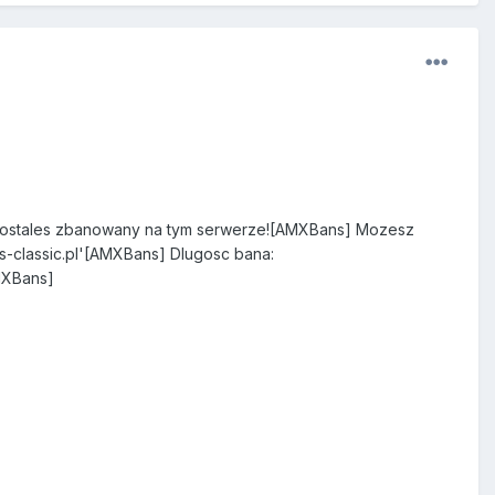
s zbanowany na tym serwerze![AMXBans] Mozesz
-classic.pl'[AMXBans] Dlugosc bana:
MXBans]