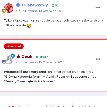
Truskawkowy
52
Opublikowano
13 Czerwca 2013
Tylko z tą koleżanką nie robcie zakazanych rzeczy, zeby ta strona
+18 nie wyszła
Właściciel
Qesik
11 987
Opublikowano
15 Czerwca 2013
Wiadomość Automatyczna
Ten temat został przeniesiony z
"
Główna kategoria forum
→
Admin Room
→
Nieobecność
" do
"
Tematy Zamknięte
→
Archiwum
".