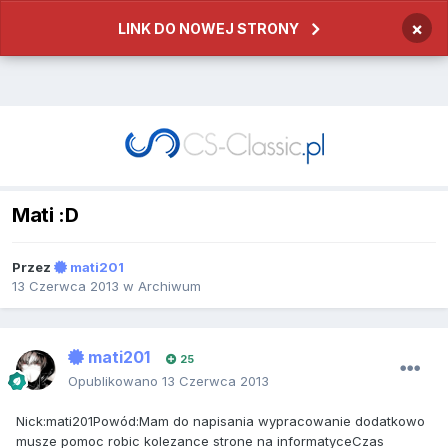
×
LINK DO NOWEJ STRONY
Mati :D
Przez
mati201
13 Czerwca 2013
w
Archiwum
mati201
25
Opublikowano
13 Czerwca 2013
Nick:mati201Powód:Mam do napisania wypracowanie dodatkowo
musze pomoc robic kolezance strone na informatyceCzas