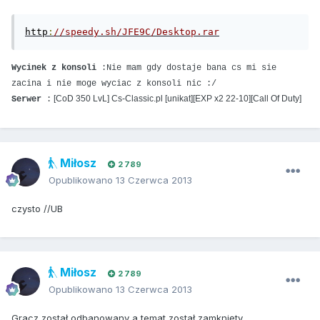
http
:
//speedy.sh/JFE9C/Desktop.rar
Wycinek z konsoli
:Nie mam gdy dostaje bana cs mi sie
zacina i nie moge wyciac z konsoli nic :/
[CoD 350 LvL] Cs-Classic.pl [unikat][EXP x2 22-10][Call Of Duty]
Serwer
:
Miłosz
2 789
Opublikowano
13 Czerwca 2013
czysto //UB
Miłosz
2 789
Opublikowano
13 Czerwca 2013
Gracz został odbanowany a temat został zamknięty.