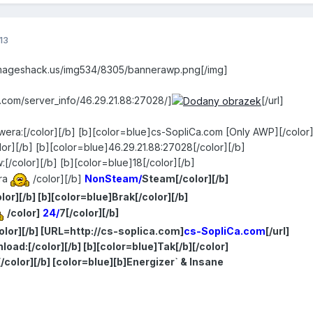
13
imageshack.us/img534/8305/bannerawp.png[/img]
com/server_info/46.29.21.88:27028/]
[/url]
wera
:[/
color
][/
b
]
[
b
][
color
=
blue
]
cs
-
SopliCa
.
com
[
Only
AWP
][/
color
lor
][/
b
]
[
b
][
color
=
blue
]
46.29
.
21.88
:
27028
[/
color
][/
b
]
w
:[/
color
][/
b
]
[
b
][
color
=
blue
]
18
[/
color
][/
b
]
ra
/color][/b]
NonSteam/
Steam
[/
color
][/
b
]
lor
][/
b
]
[
b
][
color
=
blue
]
Brak
[/
color
][/
b
]
/color]
24/
7
[/
color
][/
b
]
olor
][/
b
]
[
URL
=
http
:
//cs-soplica.com]
cs-SopliCa.com
[/url]
load
:[/
color
][/
b
]
[
b
][
color
=
blue
]
Tak
[/
b
][/
color
]
[/
color
][/
b
]
[
color
=
blue
][
b
]
Energizer
` & Insane