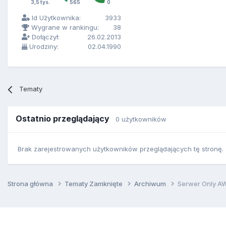
3,5 tys.
565
0
Id Użytkownika:
3933
Wygrane w rankingu:
38
Dołączył:
26.02.2013
Urodziny:
02.04.1990
Tematy
Ostatnio przeglądający
0 użytkowników
Brak zarejestrowanych użytkowników przeglądających tę stronę.
Strona główna
Tematy Zamknięte
Archiwum
Serwer Only A