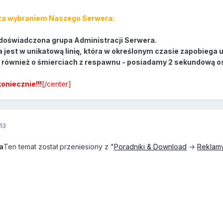
 za wybraniem Naszego Serwera:
i doświadczona grupa Administracji Serwera.
jest w unikatową linię, która w określonym czasie zapobiega 
z również o śmierciach z respawnu - posiadamy 2 sekundową o
koniecznie!!!
[/center]
13
a
Ten temat został przeniesiony z "
Poradniki & Download
→
Reklam