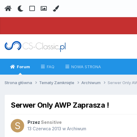
Forum
FAQ
NOWA STRONA
Strona główna
Tematy Zamknięte
Archiwum
Serwer Only A
Serwer Only AWP Zaprasza !
Przez
Sensitive
13 Czerwca 2013
w
Archiwum