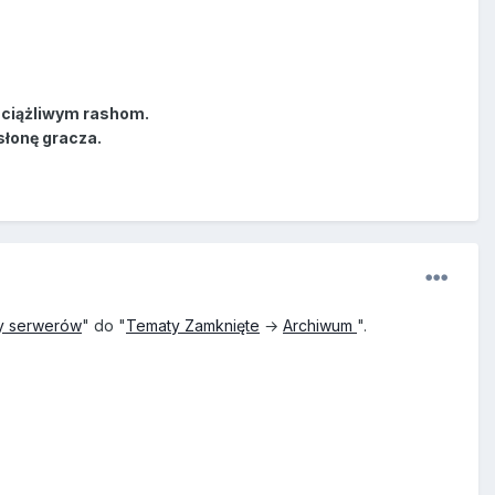
uciążliwym rashom.
słonę gracza.
y serwerów
" do "
Tematy Zamknięte
→
Archiwum
".