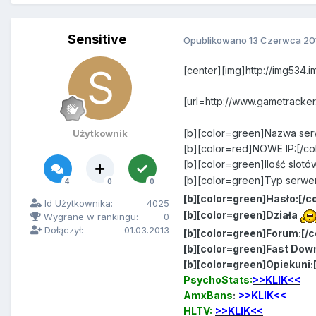
Sensitive
Opublikowano
13 Czerwca 20
[
center
][
img
]
http
:
//img534.
[
url
=
http
:
//www.gametracker.
[
b
][
color
=
green
]
Nazwa
ser
Użytkownik
[
b
][
color
=
red
]
NOWE IP
:[/
co
[
b
][
color
=
green
]
Ilo
ść
slot
ó
[
b
][
color
=
green
]
Typ
serwe
4
0
0
[
b
][
color
=
green
]
Has
ł
o
:[/
co
Id Użytkownika:
4025
[
b
][
color
=
green
]
Dzia
ł
a
Wygrane w rankingu:
0
Dołączył:
01.03.2013
[
b
][
color
=
green
]
Forum
:[/
c
[
b
][
color
=
green
]
Fast
Down
[
b
][
color
=
green
]
Opiekuni
:
PsychoStats:
>>KLIK<<
AmxBans
:
>>KLIK<<
HLTV:
>>KLIK<<