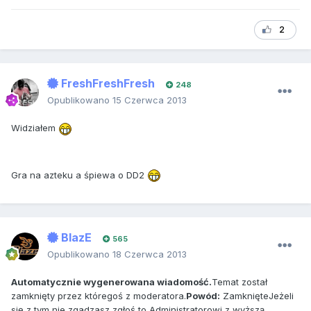
2
FreshFreshFresh
248
Opublikowano
15 Czerwca 2013
Widziałem
Gra na azteku a śpiewa o DD2
BlazE
565
Opublikowano
18 Czerwca 2013
Automatycznie wygenerowana wiadomość.
Temat został
zamknięty przez któregoś z moderatora.
Powód:
ZamknięteJeżeli
się z tym nie zgadzasz zgłoś to Administratorowi z wyższą