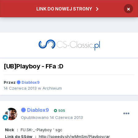
×
LINK DO NOWEJ STRONY
[UB]Playboy - FFa :D
Przez
Diablox9
14 Czerwca 2013
w
Archiwum
Diablox9
505
Opublikowano
14 Czerwca 2013
Nick
FU.SK-_-Playboy ' sgc
:
Link do SSów
http://speedy.sh/wMmSm/Playboy.rar
: