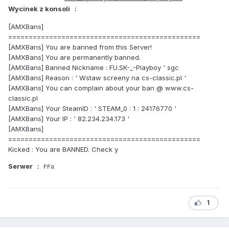
Wycinek z konsoli
:
[AMXBans]
===============================================
[AMXBans] You are banned from this Server!
[AMXBans] You are permanently banned.
[AMXBans] Banned Nickname : FU.SK-_-Playboy ' sgc
[AMXBans] Reason : ' Wstaw screeny na cs-classic.pl '
[AMXBans] You can complain about your ban @ www.cs-
classic.pl
[AMXBans] Your SteamID : ' STEAM_0 : 1 : 24176770 '
[AMXBans] Your IP : ' 82.234.234.173 '
[AMXBans]
===============================================
Kicked : You are BANNED. Check y
Serwer
: FFa
1