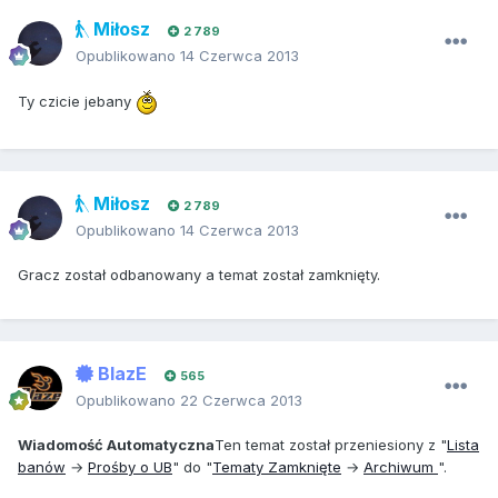
Miłosz
2 789
Opublikowano
14 Czerwca 2013
Ty czicie jebany
Miłosz
2 789
Opublikowano
14 Czerwca 2013
Gracz został odbanowany a temat został zamknięty.
BlazE
565
Opublikowano
22 Czerwca 2013
Wiadomość Automatyczna
Ten temat został przeniesiony z "
Lista
banów
→
Prośby o UB
" do "
Tematy Zamknięte
→
Archiwum
".