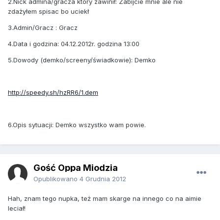
2.Nick admina/gracza który zawinił: Zabijcie mnie ale nie
zdażyłem spisac bo uciekł
3.Admin/Gracz : Gracz
4.Data i godzina: 04.12.2012r. godzina 13:00
5.Dowody (demko/screeny/świadkowie): Demko
http://speedy.sh/hzRR6/1.dem
6.Opis sytuacji: Demko wszystko wam powie.
Gość Oppa Miodzia
Opublikowano
4 Grudnia 2012
Hah, znam tego nupka, też mam skarge na innego co na aimie
leciał!