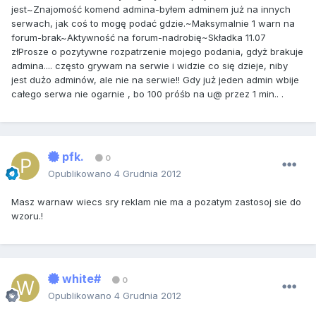
jest~Znajomość komend admina-byłem adminem już na innych
serwach, jak coś to mogę podać gdzie.~Maksymalnie 1 warn na
forum-brak~Aktywność na forum-nadrobię~Składka 11.07
złProsze o pozytywne rozpatrzenie mojego podania, gdyż brakuje
admina.... często grywam na serwie i widzie co się dzieje, niby
jest dużo adminów, ale nie na serwie!! Gdy już jeden admin wbije
całego serwa nie ogarnie , bo 100 próśb na u@ przez 1 min.. .
pfk.
0
Opublikowano
4 Grudnia 2012
Masz warnaw wiecs sry reklam nie ma a pozatym zastosoj sie do
wzoru.!
white#
0
Opublikowano
4 Grudnia 2012