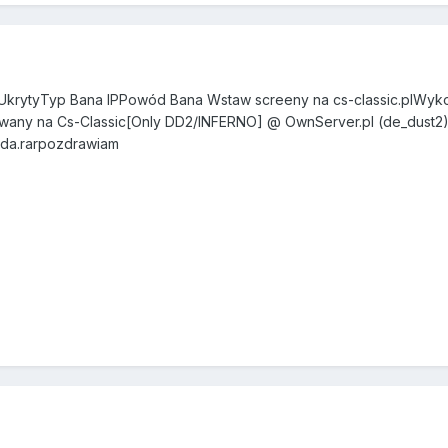
 UkrytyTyp Bana IPPowód Bana Wstaw screeny na cs-classic.plWyk
any na Cs-Classic[Only DD2/INFERNO] @ OwnServer.pl (de_dust2
eda.rarpozdrawiam