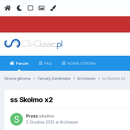
Forum
FAQ
NOWA STRONA
Strona główna
Tematy Zamknięte
Archiwum
ss Skolmo x2
ss Skolmo x2
Przez
skolmo
5 Grudnia 2012
w
Archiwum