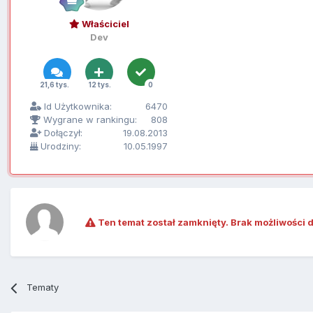
Właściciel
Dev
21,6 tys.
12 tys.
0
Id Użytkownika:
6470
Wygrane w rankingu:
808
Dołączył:
19.08.2013
Urodziny:
10.05.1997
Ten temat został zamknięty. Brak możliwości 
Tematy