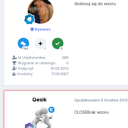
dostosuj się do wzoru
Bywalec
144
1
0
Id Użytkownika:
286
Wygrane w rankingu:
0
Dołączył:
19.09.2012
Urodziny:
17.09.1987
Qesik
Opublikowano
6 Grudnia 2012
CLOSEBrak wzoru