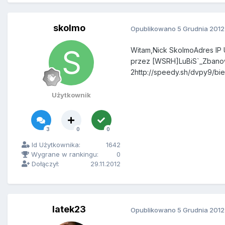
skolmo
Opublikowano
5 Grudnia 2012
Witam,Nick SkolmoAdres IP
przez [WSRH]LuBiS`_Zbanow
2http://speedy.sh/dvpy9/bi
Użytkownik
3
0
0
Id Użytkownika:
1642
Wygrane w rankingu:
0
Dołączył:
29.11.2012
latek23
Opublikowano
5 Grudnia 2012