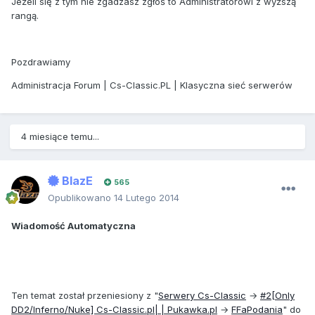
Jeżeli się z tym nie zgadzasz zgłoś to Administratorowi z wyższą
rangą.
Pozdrawiamy
Administracja Forum | Cs-Classic.PL | Klasyczna sieć serwerów
4 miesiące temu...
BlazE
565
Opublikowano
14 Lutego 2014
Wiadomość Automatyczna
Ten temat został przeniesiony z "
Serwery Cs-Classic
→
#2[Only
DD2/Inferno/Nuke] Cs-Classic.pl| | Pukawka.pl
→
FFa
Podania
" do