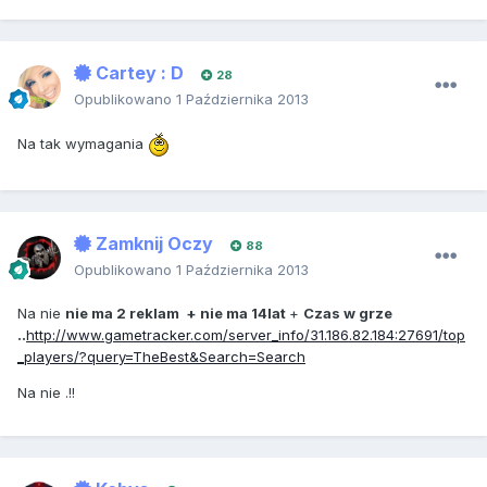
Cartey : D
28
Opublikowano
1 Października 2013
Na tak wymagania
Zamknij Oczy
88
Opublikowano
1 Października 2013
Na nie
nie ma 2 reklam + nie ma 14lat
+
Czas w grze
..
http://www.gametracker.com/server_info/31.186.82.184:27691/top
_players/?query=TheBest&Search=Search
Na nie .!!