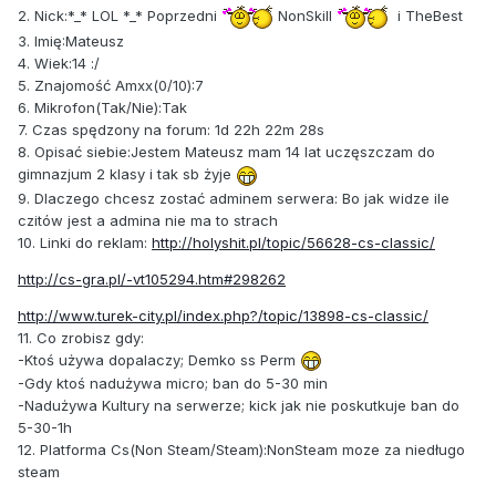
2. Nick:*_* LOL *_* Poprzedni
NonSkill
i TheBest
3. Imię:Mateusz
4. Wiek:14 :/
5. Znajomość Amxx(0/10):7
6. Mikrofon(Tak/Nie):Tak
7. Czas spędzony na forum: 1d 22h 22m 28s
8. Opisać siebie:Jestem Mateusz mam 14 lat uczęszczam do
gimnazjum 2 klasy i tak sb żyje
9. Dlaczego chcesz zostać adminem serwera: Bo jak widze ile
czitów jest a admina nie ma to strach
10. Linki do reklam:
http://holyshit.pl/topic/56628-cs-classic/
http://cs-gra.pl/-vt105294.htm#298262
http://www.turek-city.pl/index.php?/topic/13898-cs-classic/
11. Co zrobisz gdy:
-Ktoś używa dopalaczy; Demko ss Perm
-Gdy ktoś nadużywa micro; ban do 5-30 min
-Nadużywa Kultury na serwerze; kick jak nie poskutkuje ban do
5-30-1h
12. Platforma Cs(Non Steam/Steam):NonSteam moze za niedługo
steam