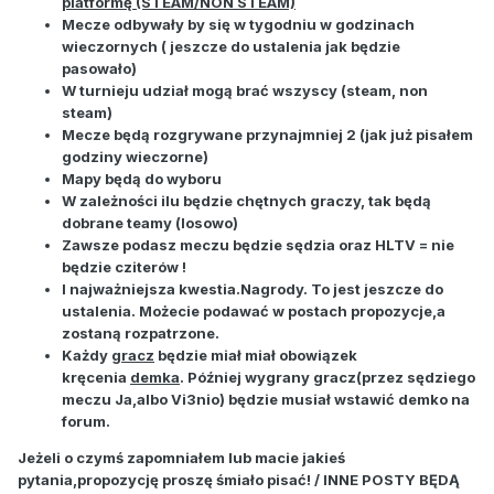
platformę (STEAM/NON STEAM)
Mecze odbywały by się w tygodniu w godzinach
wieczornych ( jeszcze do ustalenia jak będzie
pasowało)
W turnieju udział mogą brać wszyscy (steam, non
steam)
Mecze będą rozgrywane przynajmniej 2 (jak już pisałem
godziny wieczorne)
Mapy będą do wyboru
W zależności ilu będzie chętnych graczy, tak będą
dobrane teamy (losowo)
Zawsze podasz meczu będzie sędzia oraz HLTV = nie
będzie cziterów !
I najważniejsza kwestia.Nagrody. To je
st jeszcze do
ustalenia. Możecie podawać w postach propozycje,a
zostaną rozpatrzone.
Każdy
gracz
będzie miał​​ miał obowiązek
kręcenia
demka
. Później wygrany gracz(przez sędziego
meczu Ja,albo Vi3nio) będzie musiał wstawić demko na
forum.
​Jeżeli o czymś zapomniałem lub macie jakieś
pytania,propozycję proszę śmiało pisać! / INNE POSTY BĘDĄ