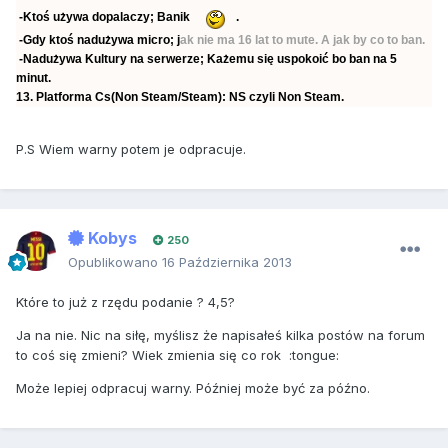
-Ktoś używa dopalaczy; Banik
.
-Gdy ktoś nadużywa micro; j
ak nie ma 16 lat to mute. A jak by co to ban.
-Nadużywa Kultury na serwerze; Każemu się uspokoić bo ban na 5
minut.
13. Platforma Cs(Non Steam/Steam): NS czyli Non Steam.
P.S Wiem warny potem je odpracuje.
Kobys
250
Opublikowano
16 Października 2013
Które to już z rzędu podanie ? 4,5?
Ja na nie. Nic na siłę, myślisz że napisałeś kilka postów na forum
to coś się zmieni? Wiek zmienia się co rok :tongue:
Może lepiej odpracuj warny. Później może być za późno.