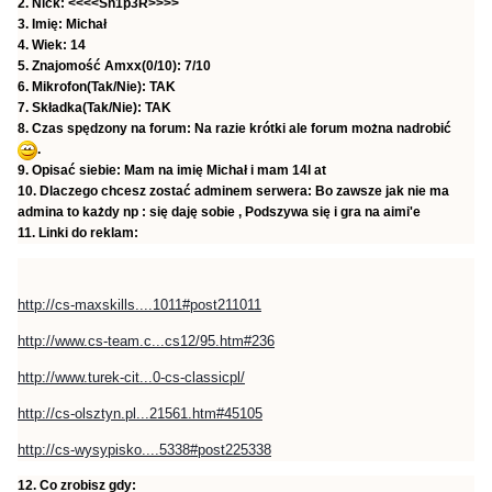
2. Nick: <<<<Sn1p3R>>>>
3. Imię: Michał
4. Wiek: 14
5. Znajomość Amxx(0/10): 7/10
6. Mikrofon(Tak/Nie): TAK
7. Składka(Tak/Nie): TAK
8. Czas spędzony na forum: Na razie krótki ale forum można nadrobić
.
9. Opisać siebie: Mam na imię Michał i mam 14l at
10. Dlaczego chcesz zostać adminem serwera: Bo zawsze jak nie ma
admina to każdy np : się daję sobie , Podszywa się i gra na aimi'e
11. Linki do reklam:
http://cs-maxskills....1011#post211011
http://www.cs-team.c...cs12/95.htm#236
http://www.turek-cit...0-cs-classicpl/
http://cs-olsztyn.pl...21561.htm#45105
http://cs-wysypisko....5338#post225338
12. Co zrobisz gdy: