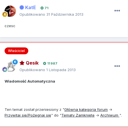
KatE
71
Opublikowano
31 Października 2013
czesc
Właściciel
Qesik
11 987
Opublikowano
1 Listopada 2013
Wiadomość Automatyczna
Ten temat został przeniesiony z "
Główna kategoria forum
→
Przywitaj się/Pożegnaj się
" do "
Tematy Zamknięte
→
Archiwum
".