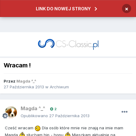
×
LINK DO NOWEJ STRONY
Wracam !
Przez
Magda ^_^
27 Października 2013
w
Archiwum
Magda ^_^
2
Opublikowano
27 Października 2013
Cześć wracam
Dla osób które mnie nie znają na imie mam
Magda
słucham hip - hopu
Mieszkam aktualnie na