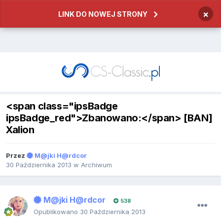
×
LINK DO NOWEJ STRONY
<span class="ipsBadge
ipsBadge_red">Zbanowano:</span> [BAN]
Xalion
Przez
M@jki H@rdcor
30 Października 2013
w
Archiwum
M@jki H@rdcor
538
Opublikowano
30 Października 2013