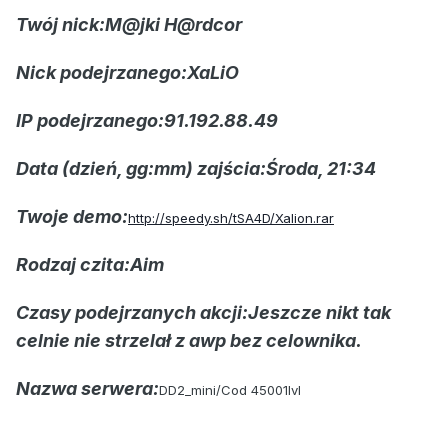
Twój nick:M@jki H@rdcor
Nick podejrzanego:XaLiO
IP podejrzanego:91.192.88.49
Data (dzień, gg:mm) zajścia:Środa, 21:34
Twoje demo:
http://speedy.sh/tSA4D/Xalion.rar
Rodzaj czita:Aim
Czasy podejrzanych akcji:Jeszcze nikt tak
celnie nie strzelał z awp bez celownika.
Nazwa serwera:
DD2_mini/Cod 45001lvl