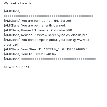
Wycinek
z konsoli:
[AMXBans]
===============================================
[AMXBans] You are banned from this Server!
[AMXBans] You are permanently banned.
[AMXBans] Banned Nickname : GanGster RPK
[AMXBans] Reason : ' Wstaw screeny na cs-classic.pl '
[AMXBans] You can complain about your ban @ www.cs-
classic.pl
[AMXBans] Your SteamID : ' STEAM_0 : 0 : 1585374086 '
[AMXBans] Your IP : ' 83.28.240.142 '
[AMXBans] =======================================
Serwer
:CoD 45k