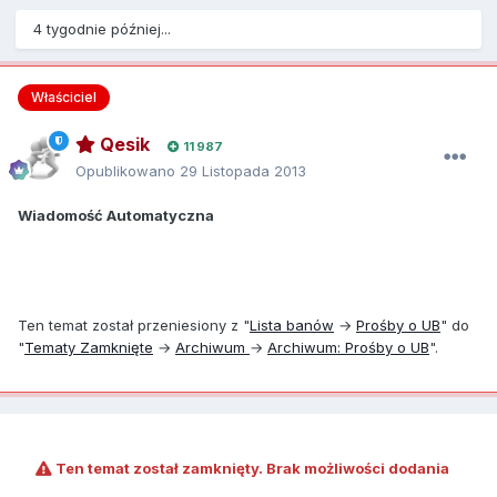
4 tygodnie później...
Właściciel
Qesik
11 987
Opublikowano
29 Listopada 2013
Wiadomość Automatyczna
Ten temat został przeniesiony z "
Lista banów
→
Prośby o UB
" do
"
Tematy Zamknięte
→
Archiwum
→
Archiwum: Prośby o UB
".
Ten temat został zamknięty. Brak możliwości dodania