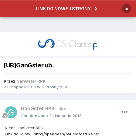
×
LINK DO NOWEJ STRONY
[UB]GanGster ub.
Przez
GanGster RPK
2 Listopada 2013
w
+ Prośby o UB
GanGster RPK
0
Opublikowano
2 Listopada 2013
Nick
: GanGster RPK
Link
do
SS
ó
w
:
http://speedy.sh/byBNM/cstrike.rar