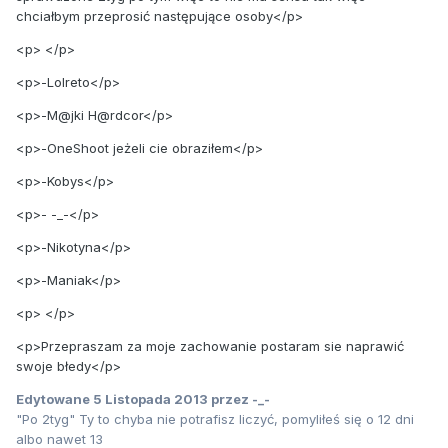
chciałbym przeprosić następujące osoby</p>
<p> </p>
<p>-Lolreto</p>
<p>-M@jki H@rdcor</p>
<p>-OneShoot jeżeli cie obraziłem</p>
<p>-Kobys</p>
<p>- -_-</p>
<p>-Nikotyna</p>
<p>-Maniak</p>
<p> </p>
<p>Przepraszam za moje zachowanie postaram sie naprawić
swoje błedy</p>
Edytowane
5 Listopada 2013
przez -_-
"Po 2tyg" Ty to chyba nie potrafisz liczyć, pomyliłeś się o 12 dni
albo nawet 13