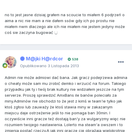
no to jest jasne dzisiaj grałem na scoucie to miałem 6 podjrzeń o
aima a nic nie mam a nie dałem ssów gdy ich po prostu nie
miałem nwm dlaczego ale ich nie miałem nie jestem jedyny może
coś sie zaczyna bugować :_:
M@jki H@rdcor
538
Opublikowano
3 Listopada 2013
Admin nie może admiowi dać bana. Jak gracz podejrzewa admina
o cheaty może sam mu zrobić demko i wrzucić na forum. Takiego
przypadku jak ty i twój brak kultury nie widziałem jeszcze na tym
serverze. Proszę sprawdzić AmxBans ile banów poleciało za
miny.Adminów nie obchodzi to że jest z kimś w team'ie tylko jak
ktoś zgłosi lub zauważy że ktoś stawia miny w zakazanym
miejscu daje ostrzeżenie jeśli to nie pomaga ban 30min. I
oczywiście inni gracze też dostają ban'y za wulgaryzmy więc nie
rozumiem twojego nastawienia. Lolerto ma steam'a owszem i to
zmienia postać rzeczy.A jak inni gracze cię obrażają wielokrotnie