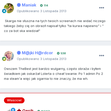
Maniak
114
Opublikowano
3 Listopada 2013
Skarga nie słuszna na tych twoich screenach nie widać niczego
takiego żeby cię on obraził napisał tylko "ta kurwa napewno" i "
co za bot ska wiedział"
M@jki H@rdcor
538
Opublikowano
3 Listopada 2013
Owszem TheBest jest bardzo wulgarny, często obraża i byłem
świadkiem jak oskarżał Lolerta o cheat'owanie. Po 1 admin Po 2
ma steam'a więc jak ogarnia to nie znaczy, że ma wh.
Właściciel
Qesik