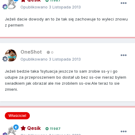
11 987
Opublikowano
3 Listopada 2013
Jeżeli dacie dowody an to że tak się zachowuje to wyleci znowu
z permem
OneShot
0
Opublikowano
3 Listopada 2013
Jeżeli bedzie taka 1sytuacja jeszcze to sam zrobie ss-y i go
udupie za przeproszeniem bo dostał ub bez ss-ow nieraz bylem
swiadkiem jak obrazal ale nie zrobilem ss-ow.Ale teraz to sie
zmieni.
Właściciel
Qesik
11 987