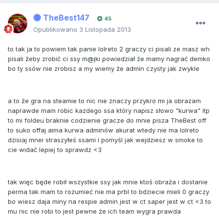
TheBest147
45
Opublikowano
3 Listopada 2013
to tak ja to powiem tak panie lolreto 2 graczy ci pisali ze masz wh
pisali żeby zrobić ci ssy m@jki powiedział że mamy nagrać demko
bo ty ssów nie zrobisz a my wiemy że admin czysty jak zwykle
a to że gra na steamie to nic nie znaczy przykro mi ja obrazam
naprawde mam robic kazdego ssa który napisz słowo "kurwa" itp
to mi foldeu braknie codzienie gracze do mnie pisza TheBest off
to suko offaj aima kurwa adminów akurat wtedy nie ma lolreto
dzisiaj mnei straszyłeś ssami i pomyśl jak wejdziesz w smoke to
cie widać lepiej to sprawdz <3
tak więc będe robił wszystkie ssy jak mnie ktoś obraża i dostanie
perma tak mam to rozumieć nie ma prbl to bdziecie mieli 0 graczy
bo wiesz daja miny na respie admin jest w ct saper jest w ct <3 to
mu nic nie robi to jest pewne że ich team wygra prawda