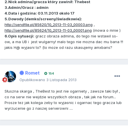
2.Nick admina/gracza który zawinił: Thebest
3.Admin/Gracz : admin
4.Data i godzina: 03.11.2013 okolo 17
5.Dowody (demko/screeny/świadkowie):
http://sendfile.pl/85620/10_2013-11-03_00003.png
,
http://sendfile.pl/85624/10_2013-11-03_00001.png
(mowa o mnie )
6.Opis sytuacji:
gracz obraza admina, do tego nie wstawil ss-
ow, a ma UB i jest wulgarny! malo tego nie mozna dac mu bana !!!
jakis H@ wyjasni to? (to moze od razu skasujemy amxbans?
Romet
154
Opublikowano
3 Listopada 2013
Słuszna skarga , TheBest to jest nie ogarniety , zawsze taki był ,
co na serw nie wejdzie wszystkich obraza , tak jak na forum...
Prosze tez jak kolega zeby to wyjasnic i ogarnac tego gracza lub
wyrzucenie go z naszej serverowni ....