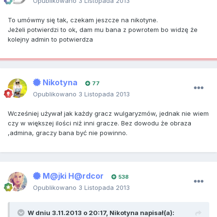
Opublikowano
3 Listopada 2013
To umówmy się tak, czekam jeszcze na nikotyne.
Jeżeli potwierdzi to ok, dam mu bana z powrotem bo widzę że
kolejny admin to potwierdza
Nikotyna
77
Opublikowano
3 Listopada 2013
Wcześniej używał jak każdy gracz wulgaryzmów, jednak nie wiem
czy w większej ilości niż inni gracze. Bez dowodu że obraza
,admina, graczy bana być nie powinno.
M@jki H@rdcor
538
Opublikowano
3 Listopada 2013
W dniu 3.11.2013 o 20:17, Nikotyna napisał(a):