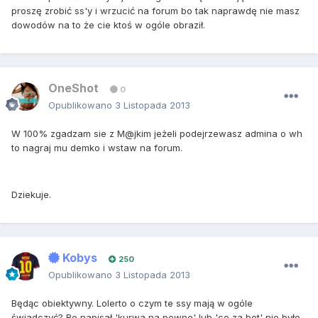
proszę zrobić ss'y i wrzucić na forum bo tak naprawdę nie masz
dowodów na to że cie ktoś w ogóle obraził.
OneShot
0
Opublikowano
3 Listopada 2013
W 100% zgadzam sie z M@jkim jeżeli podejrzewasz admina o wh
to nagraj mu demko i wstaw na forum.
Dziekuje.
Kobys
250
Opublikowano
3 Listopada 2013
Będąc obiektywny. Lolerto o czym te ssy mają w ogóle
świadczyć? Bo napisał 'kurwa na pewno' lub 'co za bot' nie było