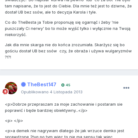
tam napisane, że to jest do Ciebie. Dla mnie też jest to dziwne, że
dostał UB bez ssów, ale to decyzja Karola i tyle.
Co do TheBesta ja Tobie proponuję się ogarnąć i żeby 'nie
puszczały Ci nerwy' bo to może wyjść tylko i wyłącznie na Twoją
niekorzyść.
Jak dla mnie skarga nie do końca zrozumiała. Skarżysz się bo
gościu dostał UB bez ssów czy, że obraża i używa wulgaryzmów
?!?!
TheBest147
45
Opublikowano
4 Listopada 2013
<p>Dobrze przepraszam za moje zachowanie i postaram sie
poprawić i będe bardziej obiektywny...</p>
<p> </p>
<p>a demek nie nagrywam dlatego że jak wrzuce demko jest
sprawdzone 2tyg po tym więc to nie ma sensu tak więc