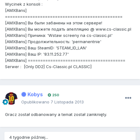
Wycinek z konsoli :
[AMXBans]
===============================================
[AMXBans] Вы были забанены на этом сервере!
[AMXBans] Вы можете подать апелляцию @ www.cs-classic.pl
[AMXBans] Причина: 'Wstaw screeny na cs-classic.pl'
[AMXBans] Продолжительность: 'permanentnie'
[AMXBans] Ваш SteamID: 'STEAM_ID_LAN'
[AMXBans] Ваш IP: '83.11.252.77'
[AMXBans] =======================================
Serwer : [Only DD2] Cs-Classic.pl CLASSIC]
Kobys
250
Opublikowano
7 Listopada 2013
Gracz został odbanowany a temat został zamknięty.
4 tygodnie później...