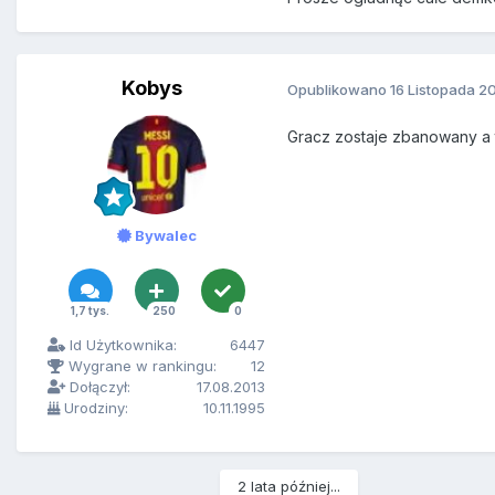
Kobys
Opublikowano
16 Listopada 2
Gracz zostaje zbanowany a t
Bywalec
1,7 tys.
250
0
Id Użytkownika:
6447
Wygrane w rankingu:
12
Dołączył:
17.08.2013
Urodziny:
10.11.1995
2 lata później...