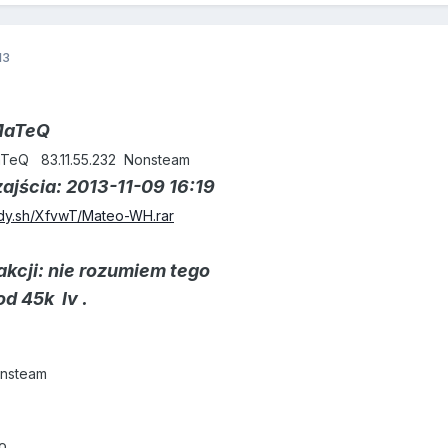
13
 MaTeQ
aTeQ 83.11.55.232 Nonsteam
zajścia: 2013-11-09 16:19
edy.sh/XfvwT/Mateo-WH.rar
kcji: nie rozumiem tego
d 45k lv .
onsteam
o.