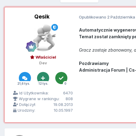
Qesik
Opublikowano
2 Października
Automatycznie wygenero
Temat został zamknięty p
Gracz zostaje zbanowany, a
Właściciel
Dev
Pozdrawiamy
Administracja Forum | Cs
21,6 tys.
12 tys.
0
Id Użytkownika:
6470
Wygrane w rankingu:
808
Dołączył:
19.08.2013
Urodziny:
10.05.1997