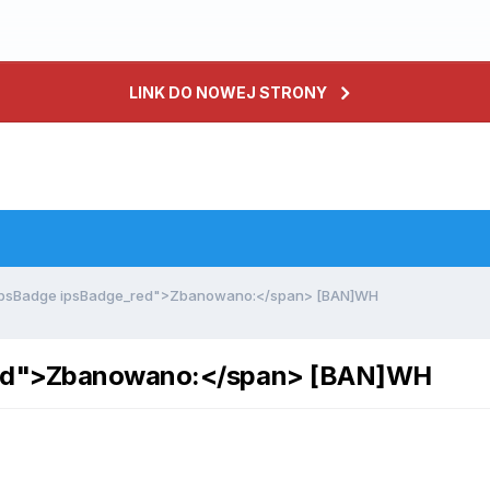
LINK DO NOWEJ STRONY
ipsBadge ipsBadge_red">Zbanowano:</span> [BAN]WH
red">Zbanowano:</span> [BAN]WH