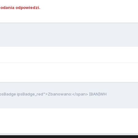
dodania odpowiedzi.
ipsBadge ipsBadge_red">Zbanowano:</span> [BAN]WH