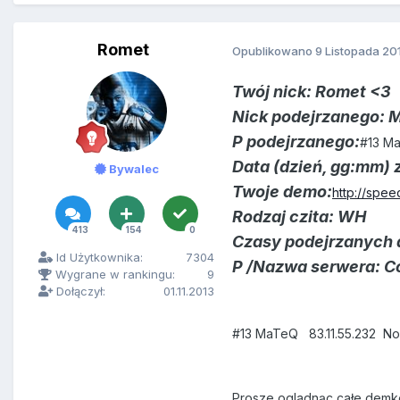
Romet
Opublikowano
9 Listopada 20
Twój nick: Romet <3
Nick podejrzanego:
P podejrzanego:
#13 M
Data (dzień, gg:mm) 
Bywalec
Twoje demo:
http://spe
Rodzaj czita: WH
413
154
0
Czasy podejrzanych a
Id Użytkownika:
7304
P /Nazwa serwera: Co
Wygrane w rankingu:
9
Dołączył:
01.11.2013
#13 MaTeQ 83.11.55.232 N
Prosze ogladnąc całe demk