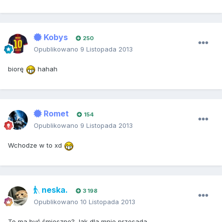
Kobys
250
Opublikowano
9 Listopada 2013
biorę
hahah
Romet
154
Opublikowano
9 Listopada 2013
Wchodze w to xd
neska.
3 198
Opublikowano
10 Listopada 2013
To ma być śmieszne? Jak dla mnie przesada.