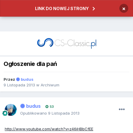
×
LINK DO NOWEJ STRONY
Ogłoszenie dla pań
Przez
budus
9 Listopada 2013
w
Archiwum
budus
53
Opublikowano
9 Listopada 2013
http://www.youtube.com/watch?v=z46iHBbCfEE