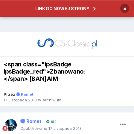
×
LINK DO NOWEJ STRONY
<span class="ipsBadge
ipsBadge_red">Zbanowano:
</span> [BAN]AIM
Przez
Romet
17 Listopada 2013
w
Archiwum
Romet
154
Opublikowano
17 Listopada 2013