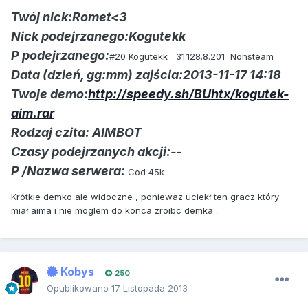
Twój nick:Romet<3
Nick podejrzanego:Kogutekk
P podejrzanego:
#20 Kogutekk 31.128.8.201 Nonsteam
Data (dzień, gg:mm) zajścia:2013-11-17 14:18
Twoje demo:
http://speedy.sh/BUhtx/kogutek-
aim.rar
Rodzaj czita: AIMBOT
Czasy podejrzanych akcji:--
P /Nazwa serwera:
Cod 45k
Krótkie demko ale widoczne , poniewaz uciekł ten gracz który
miał aima i nie moglem do konca zroibc demka .
Kobys
250
Opublikowano
17 Listopada 2013