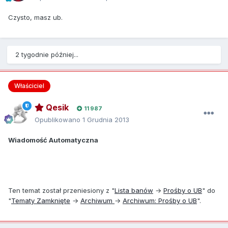
Czysto, masz ub.
2 tygodnie później...
Właściciel
Qesik
11 987
Opublikowano
1 Grudnia 2013
Wiadomość Automatyczna
Ten temat został przeniesiony z "
Lista banów
→
Prośby o UB
" do
"
Tematy Zamknięte
→
Archiwum
→
Archiwum: Prośby o UB
".