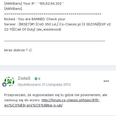
[AMXBans] Your IP : ' 195.62.64.202 '
[AMXBans]
===============================================
Kicked : You are BANNED. Check your
Serwer : [RESET]#1 [CoD 350 LvL] Cs-Classic.pl [3 SEZON][EXP x2
22-11][Call Of Duty] (de_westwood)
_________________________________________________________________
teraz dobrze ? ;C
ZiołaS
5
Opublikowano
21 Listopada 2013
Przepraszam, że wypowiadam się tu gdzie nie powinienem, ale
zastosuj się do wzoru
http://forum.cs-classic.pl/topic/615-
wz%C3%B3r-pro%C5%9Bba-o-ub/