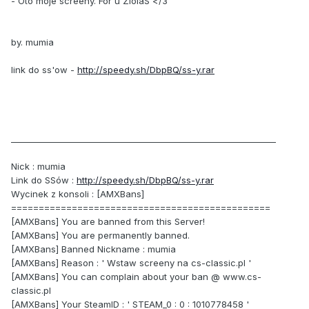
- Oto moje screeny. For u ZiolaS </3
by. mumia
link do ss'ow -
http://speedy.sh/DbpBQ/ss-y.rar
________________________________________________________________
Nick : mumia
Link do SSów :
http://speedy.sh/DbpBQ/ss-y.rar
Wycinek z konsoli : [AMXBans]
===============================================
[AMXBans] You are banned from this Server!
[AMXBans] You are permanently banned.
[AMXBans] Banned Nickname : mumia
[AMXBans] Reason : ' Wstaw screeny na cs-classic.pl '
[AMXBans] You can complain about your ban @ www.cs-
classic.pl
[AMXBans] Your SteamID : ' STEAM_0 : 0 : 1010778458 '