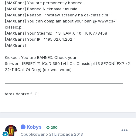
[AMXBans] You are permanently banned.
[AMXBans] Banned Nickname : mumia
[AMXBans] Reason : ' Wstaw screeny na cs-classic.pl '
[AMXBans] You can complain about your ban @ www.cs-
classic.pl
[AMXBans] Your SteamID : ' STEAM_0 : 0 : 1010778458 '
[AMXBans] Your IP : ' 195.62.64.202 '
[AMXBans]
===============================================
Kicked : You are BANNED. Check your
Serwer : [RESET]#1 [CoD 350 LvL] Cs-Classic.pl [3 SEZON][EXP x2
22-11][Call Of Duty] (de_westwood)
_________________________________________________________________
teraz dobrze ? ;C
Kobys
250
Opublikowano
21 Listopada 2013