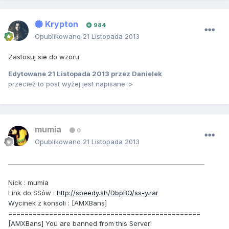
Krypton
984
Opublikowano
21 Listopada 2013
Zastosuj sie do wzoru
Edytowane
21 Listopada 2013
przez Danielek
przecież to post wyżej jest napisane :>
mumia
0
Opublikowano
21 Listopada 2013
________________________________________________________________
Nick : mumia
Link do SSów :
http://speedy.sh/DbpBQ/ss-y.rar
Wycinek z konsoli : [AMXBans]
===============================================
[AMXBans] You are banned from this Server!