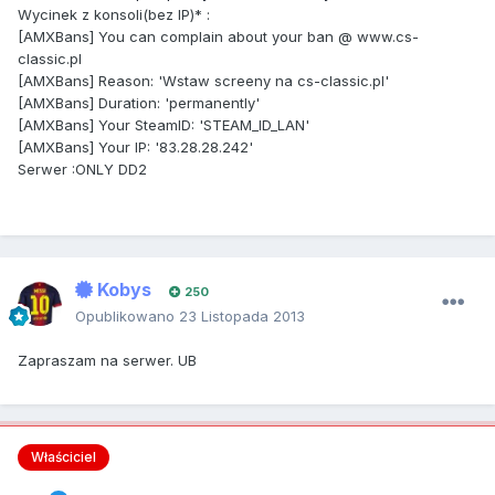
Wycinek
z konsoli
(
bez IP
)*
:
[AMXBans] You can complain about your ban @ www.cs-
classic.pl
[AMXBans] Reason: 'Wstaw screeny na cs-classic.pl'
[AMXBans] Duration: 'permanently'
[AMXBans] Your SteamID: 'STEAM_ID_LAN'
[AMXBans] Your IP: '83.28.28.242'
Serwer
:
ONLY DD2
Kobys
250
Opublikowano
23 Listopada 2013
Zapraszam na serwer. UB
Właściciel