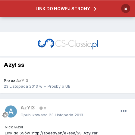
×
LINK DO NOWEJ STRONY
Azyl ss
Przez
AzYl3
23 Listopada 2013
w
+ Prośby o UB
AzYl3
0
Opublikowano
23 Listopada 2013
Nick
:
Azyl
Link
do
SS
ó
w
:
http://speedy.sh/e7esa/SS-Azyl.rar