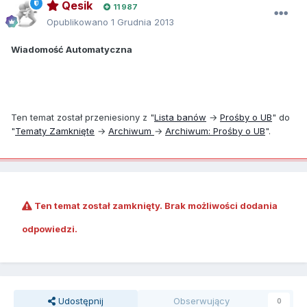
Qesik
11 987
Opublikowano
1 Grudnia 2013
Wiadomość Automatyczna
Ten temat został przeniesiony z "
Lista banów
→
Prośby o UB
" do
"
Tematy Zamknięte
→
Archiwum
→
Archiwum: Prośby o UB
".
Ten temat został zamknięty. Brak możliwości dodania
odpowiedzi.
Udostępnij
Obserwujący
0