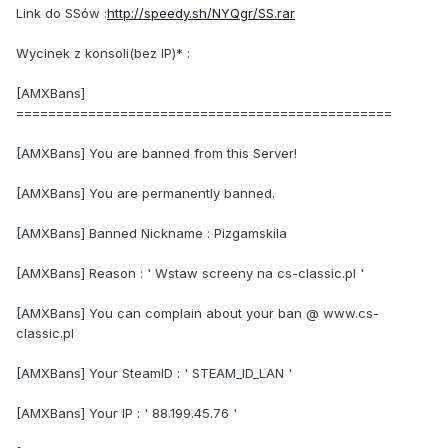
Link do SSów :
http://speedy.sh/NYQgr/SS.rar
Wycinek z konsoli(bez IP)* :
[AMXBans]
===============================================
[AMXBans] You are banned from this Server!
[AMXBans] You are permanently banned.
[AMXBans] Banned Nickname : Pizgamskila
[AMXBans] Reason : ' Wstaw screeny na cs-classic.pl '
[AMXBans] You can complain about your ban @ www.cs-
classic.pl
[AMXBans] Your SteamID : ' STEAM_ID_LAN '
[AMXBans] Your IP : ' 88.199.45.76 '