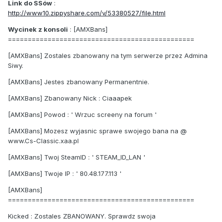
Link do SSów
:
http://www10.zippyshare.com/v/53380527/file.html
Wycinek z konsoli
: [AMXBans]
===============================================
[AMXBans] Zostales zbanowany na tym serwerze przez Admina
Siwy.
[AMXBans] Jestes zbanowany Permanentnie.
[AMXBans] Zbanowany Nick : Ciaaapek
[AMXBans] Powod : ' Wrzuc screeny na forum '
[AMXBans] Mozesz wyjasnic sprawe swojego bana na @
www.Cs-Classic.xaa.pl
[AMXBans] Twoj SteamID : ' STEAM_ID_LAN '
[AMXBans] Twoje IP : ' 80.48.177.113 '
[AMXBans]
===============================================
Kicked : Zostales ZBANOWANY. Sprawdz swoja