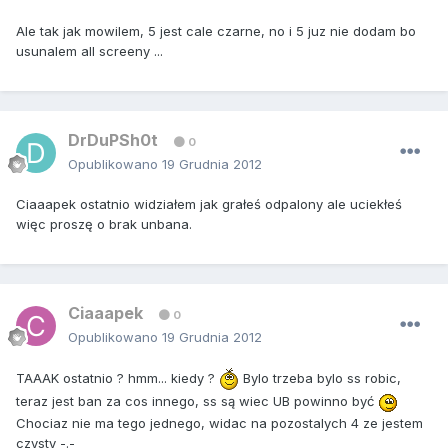
Ale tak jak mowilem, 5 jest cale czarne, no i 5 juz nie dodam bo
usunalem all screeny ...
DrDuPSh0t
0
Opublikowano
19 Grudnia 2012
Ciaaapek ostatnio widziałem jak grałeś odpalony ale uciekłeś
więc proszę o brak unbana.
Ciaaapek
0
Opublikowano
19 Grudnia 2012
TAAAK ostatnio ? hmm... kiedy ?
Bylo trzeba bylo ss robic,
teraz jest ban za cos innego, ss są wiec UB powinno być
Chociaz nie ma tego jednego, widac na pozostalych 4 ze jestem
czysty -.-