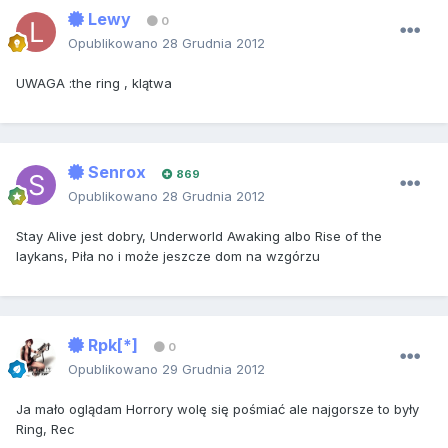
Lewy
0
Opublikowano
28 Grudnia 2012
UWAGA :the ring , klątwa
Senrox
869
Opublikowano
28 Grudnia 2012
Stay Alive jest dobry, Underworld Awaking albo Rise of the
laykans, Piła no i może jeszcze dom na wzgórzu
Rpk[*]
0
Opublikowano
29 Grudnia 2012
Ja mało oglądam Horrory wolę się pośmiać ale najgorsze to były
Ring, Rec