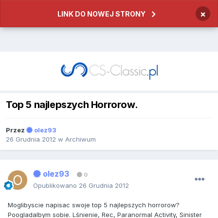
×
LINK DO NOWEJ STRONY
Top 5 najlepszych Horrorow.
Przez
olez93
26 Grudnia 2012
w
Archiwum
olez93
0
Opublikowano
26 Grudnia 2012
Moglibyscie napisac swoje top 5 najlepszych horrorow?
Poogladalbym sobie. Lśnienie, Rec, Paranormal Activity, Sinister