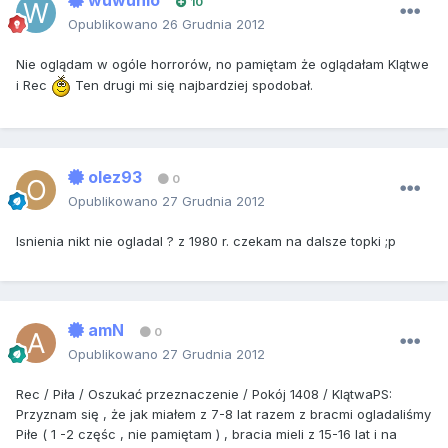
wuwunio
10
Opublikowano
26 Grudnia 2012
Nie oglądam w ogóle horrorów, no pamiętam że oglądałam Klątwe
i Rec
Ten drugi mi się najbardziej spodobał.
olez93
0
Opublikowano
27 Grudnia 2012
lsnienia nikt nie ogladal ? z 1980 r. czekam na dalsze topki ;p
amN
0
Opublikowano
27 Grudnia 2012
Rec / Piła / Oszukać przeznaczenie / Pokój 1408 / KlątwaPS:
Przyznam się , że jak miałem z 7-8 lat razem z bracmi ogladaliśmy
Piłe ( 1 -2 częśc , nie pamiętam ) , bracia mieli z 15-16 lat i na