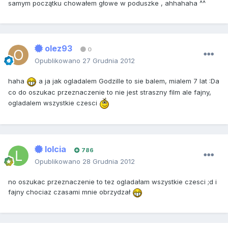
samym początku chowałem głowe w poduszke , ahhahaha ^^
olez93
0
Opublikowano
27 Grudnia 2012
haha
a ja jak ogladalem Godzille to sie balem, mialem 7 lat :Da
co do oszukac przeznaczenie to nie jest straszny film ale fajny,
ogladalem wszystkie czesci
lolcia
786
Opublikowano
28 Grudnia 2012
no oszukac przeznaczenie to tez ogladałam wszystkie czesci ;d i
fajny chociaz czasami mnie obrzydzał