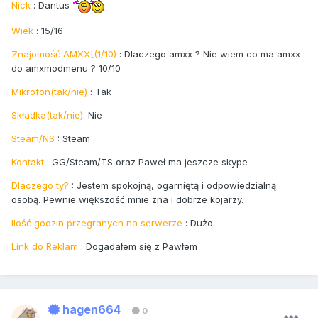
Nick
: Dantus
Wiek
: 15/16
Znajomość AMXX[(1/10)
: Dlaczego amxx ? Nie wiem co ma amxx
do amxmodmenu ? 10/10
Mikrofon(tak/nie)
: Tak
Składka(tak/nie)
: Nie
Steam/NS
: Steam
Kontakt
: GG/Steam/TS oraz Paweł ma jeszcze skype
Dlaczego ty?
: Jestem spokojną, ogarniętą i odpowiedzialną
osobą. Pewnie większość mnie zna i dobrze kojarzy.
Ilość godzin przegranych na serwerze
: Dużo.
Link do Reklam
: Dogadałem się z Pawłem
hagen664
0