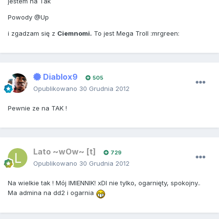
jestem na Tak
Powody @Up
i zgadzam się z
Ciemnomi.
To jest Mega Troll :mrgreen:
Diablox9
505
Opublikowano
30 Grudnia 2012
Pewnie ze na TAK !
Lato ~wOw~ [t]
729
Opublikowano
30 Grudnia 2012
Na wielkie tak ! Mój IMIENNIK! xDI nie tylko, ogarnięty, spokojny..
Ma admina na dd2 i ogarnia