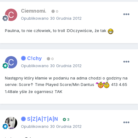
Ciemnomi.
0
Opublikowano
30 Grudnia 2012
Paulina, to nie człowiek, to troll :DOczywiście, że tak
C!chy
0
Opublikowano
30 Grudnia 2012
Następny który kłamie w podaniu na adma chodzi o godziny na
servie: Score↑ Time Played Score/Min Dantus
413 4.65
1.48ale yśle że ogarniesz TAK
S|Z|A|T|A|N
3
Opublikowano
30 Grudnia 2012