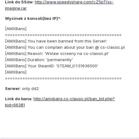
Link do SSów
:
http://www.speedyshare.com/cZ5pT/ss-
imagine.rar
Wycinek z konsoli(bez IP)*
:
[AMXBans]
===============================================
[AMXBans] You have been banned from this Server!
[AMXBans] You can complain about your ban @ cs-classic.pl
[AMXBans] Reason: 'Wstaw screeny na cs-classic.pl'
[AMXBans] Duration: 'permanently'
[AMXBans] Your SteamID: 'STEAM_0:1:51936500'
[AMXBans]
===============================================
Serwer
: only dd2
Link do bana
:
http://amxbans.cs-classic.pl/ban_list.php?
bid=66381