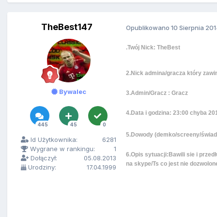
TheBest147
Opublikowano
10 Sierpnia 20
.Twój Nick: TheBest
2.Nick admina/gracza który zawini
Bywalec
3.Admin/Gracz : Gracz
4.Data i godzina: 23:00 chyba 20
445
45
0
5.Dowody (demko/screeny/świa
Id Użytkownika:
6281
Wygrane w rankingu:
1
6.Opis sytuacji:Bawili sie i prze
Dołączył:
05.08.2013
na skype/Ts co jest nie dozwolon
Urodziny:
17.04.1999