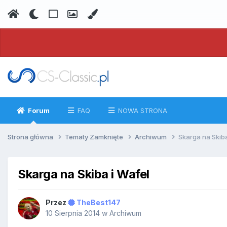
Forum
FAQ
NOWA STRONA
Strona główna
Tematy Zamknięte
Archiwum
Skarga na Skiba
Skarga na Skiba i Wafel
Przez
TheBest147
10 Sierpnia 2014
w
Archiwum