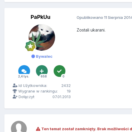
PaPkUu
Opublikowano
11 Sierpnia 201
Zostali ukarani.
Bywalec
2,4 tys.
658
0
Id Użytkownika:
2432
Wygrane w rankingu:
19
Dołączył:
07.01.2013
Ten temat został zamknięty. Brak możliwości 