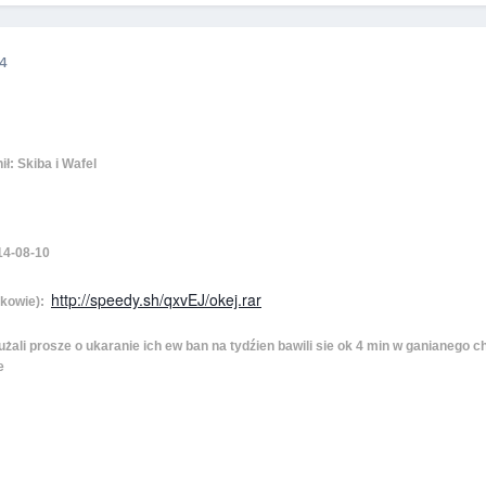
14
ł: Skiba i Wafel
14-08-10
http://speedy.sh/qxvEJ/okej.rar
dkowie):
dłużali prosze o ukaranie ich ew ban na tydźien bawili sie ok 4 min w ganianego c
e