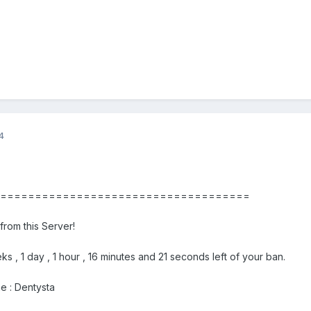
4
======================================
rom this Server!
, 1 day , 1 hour , 16 minutes and 21 seconds left of your ban.
e : Dentysta