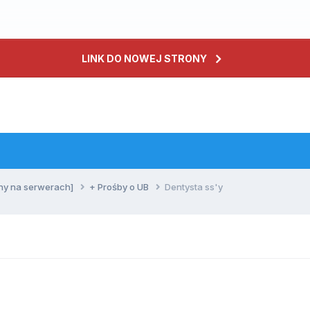
LINK DO NOWEJ STRONY
ny na serwerach]
+ Prośby o UB
Dentysta ss'y