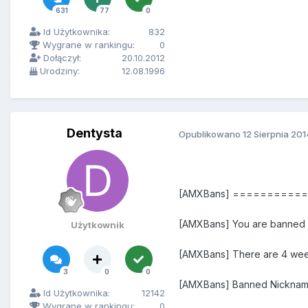
631
77
0
Id Użytkownika:
832
Wygrane w rankingu:
0
Dołączył:
20.10.2012
Urodziny:
12.08.1996
Dentysta
Opublikowano
12 Sierpnia 201
[AMXBans] =========
[AMXBans] You are banned f
Użytkownik
[AMXBans] There are 4 weeks 
3
0
0
[AMXBans] Banned Nicknam
Id Użytkownika:
12142
Wygrane w rankingu:
0