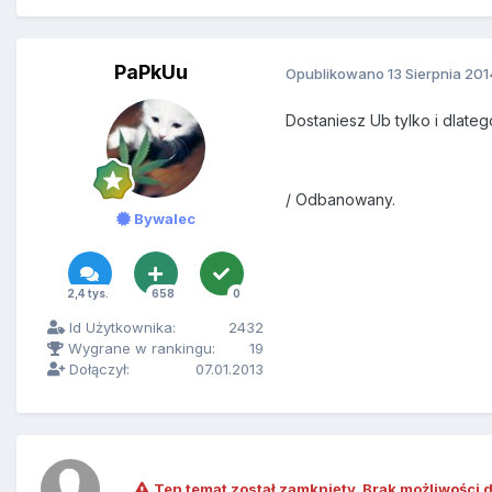
PaPkUu
Opublikowano
13 Sierpnia 201
Dostaniesz Ub tylko i dlate
/ Odbanowany.
Bywalec
2,4 tys.
658
0
Id Użytkownika:
2432
Wygrane w rankingu:
19
Dołączył:
07.01.2013
Ten temat został zamknięty. Brak możliwości 