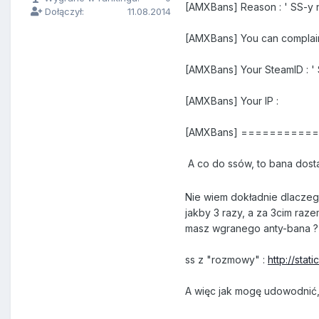
[AMXBans] Reason : ' SS-y n
Dołączył:
11.08.2014
[AMXBans] You can complain
[AMXBans] Your SteamID : ' 
[AMXBans] Your IP :
[AMXBans] =========
A co do ssów, to bana dosta
Nie wiem dokładnie dlaczego 
jakby 3 razy, a za 3cim ra
masz wgranego anty-bana ?
ss z "rozmowy" :
http://sta
A więc jak mogę udowodnić,