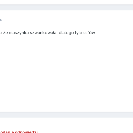
4
go że maszynka szwankowała, dlatego tyle ss'ów.
dodania odpowiedzi.