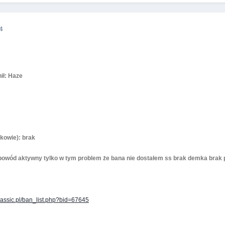
4
nił: Haze
kowie): brak
powód aktywny tylko w tym problem że bana nie dostałem ss brak demka brak p
lassic.pl/ban_list.php?bid=67645