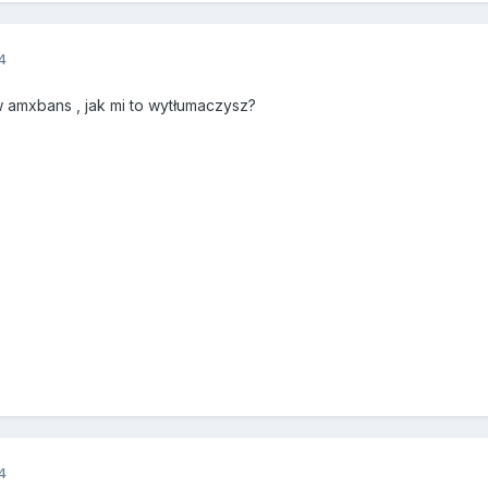
4
amxbans , jak mi to wytłumaczysz?
4