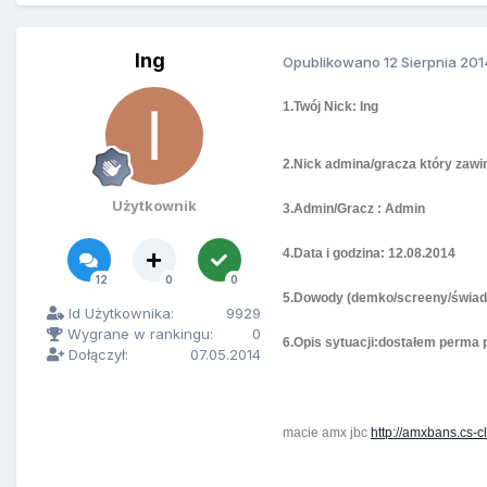
Ing
Opublikowano
12 Sierpnia 201
1.Twój Nick: Ing
2.Nick admina/gracza który zawi
Użytkownik
3.Admin/Gracz : Admin
4.Data i godzina: 12.08.2014
12
0
0
5.Dowody (demko/screeny/świad
Id Użytkownika:
9929
Wygrane w rankingu:
0
6.Opis sytuacji:dostałem perma 
Dołączył:
07.05.2014
macie amx jbc
http://amxbans.cs-c