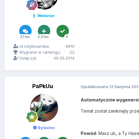
Weteran
3,1 tys.
2,2 tys.
0
Id Użytkownika:
9910
Wygrane w rankingu:
22
Dołączył:
06.05.2014
PaPkUu
Opublikowano
12 Sierpnia 201
Automatycznie wygenero
Temat został zamknięty prz
Bywalec
Powód:
Masz ub, a Ty Haze,