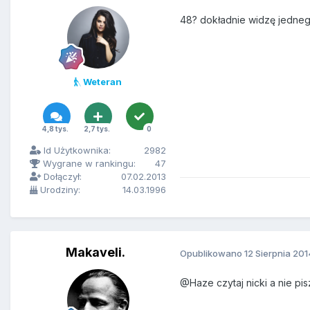
48? dokładnie widzę jedne
Weteran
4,8 tys.
2,7 tys.
0
Id Użytkownika:
2982
Wygrane w rankingu:
47
Dołączył:
07.02.2013
Urodziny:
14.03.1996
Makaveli.
Opublikowano
12 Sierpnia 201
@Haze czytaj nicki a nie pis