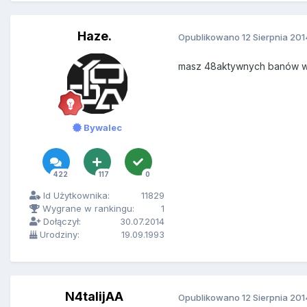
Haze.
Opublikowano
12 Sierpnia 201
masz 48aktywnych banów w 
Bywalec
422
117
0
Id Użytkownika:
11829
Wygrane w rankingu:
1
Dołączył:
30.07.2014
Urodziny:
19.09.1993
N4talijAA
Opublikowano
12 Sierpnia 201