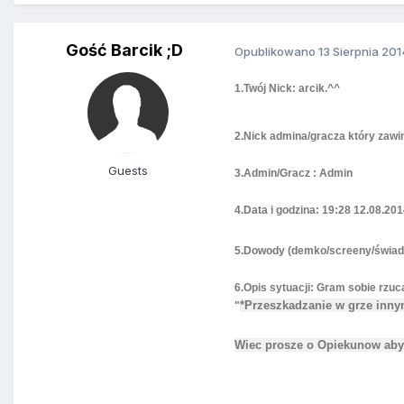
Gość Barcik ;D
Opublikowano
13 Sierpnia 201
1.Twój Nick:
arcik.^^
2.Nick admina/gracza który zawin
Guests
3.Admin/Gracz : Admin
4.Data i godzina: 19:28 12.08.201
5.Dowody (demko/screeny/świa
6.Opis sytuacji: Gram sobie rzuca
*Przeszkadzanie w grze inn
"
Wiec prosze o Opiekunow aby 