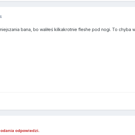
4
iejszania bana, bo waliłeś kilkakrotnie fleshe pod nogi. To chyba 
dodania odpowiedzi.