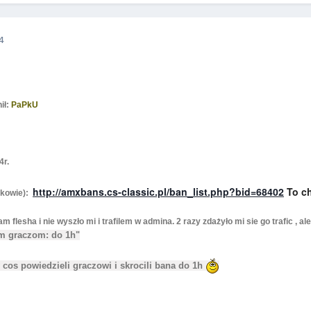
4
ił:
PaPkU
4r.
http://amxbans.cs-classic.pl/ban_list.php?bid=68402
To ch
dkowie):
m flesha i nie wyszło mi i trafilem w admina. 2 razy zdażyło mi sie go trafic , 
ym graczom: do 1h"
cos powiedzieli graczowi i skrocili bana do 1h