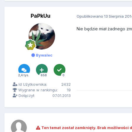
PaPkUu
Opublikowano
13 Sierpnia 201
Nie będzie miał żadnego zmn
Bywalec
2,4 tys.
658
0
Id Użytkownika:
2432
Wygrane w rankingu:
19
Dołączył:
07.01.2013
Ten temat został zamknięty. Brak możliwości 