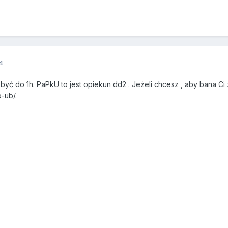
4
yć do 1h. PaPkU to jest opiekun dd2 . Jeżeli chcesz , aby bana Ci zmn
-ub/.