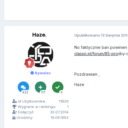
Haze.
Opublikowano
13 Sierpnia 201
No faktycznie ban powinien b
classic.pl/forum/85-pro
śby-o
Bywalec
Pozdrawiam ,
Haze
422
117
0
Id Użytkownika:
11829
Wygrane w rankingu:
1
Dołączył:
30.07.2014
Urodziny:
19.09.1993