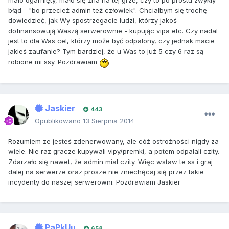
błąd - "bo przecież admin też człowiek". Chciałbym się trochę
dowiedzieć, jak Wy spostrzegacie ludzi, którzy jakoś
dofinansowują Waszą serwerownie - kupując vipa etc. Czy nadal
jest to dla Was cel, którzy może być odpalony, czy jednak macie
jakieś zaufanie? Tym bardziej, że u Was to już 5 czy 6 raz są
robione mi ssy. Pozdrawiam
Jaskier
443
Opublikowano
13 Sierpnia 2014
Rozumiem ze jesteś zdenerwowany, ale cóż ostrożności nigdy za
wiele. Nie raz gracze kupywali vipy/premki, a potem odpalali czity.
Zdarzało się nawet, że admin miał czity. Więc wstaw te ss i graj
dalej na serwerze oraz prosze nie zniechęcaj się przez takie
incydenty do naszej serwerowni. Pozdrawiam Jaskier
PaPkUu
658