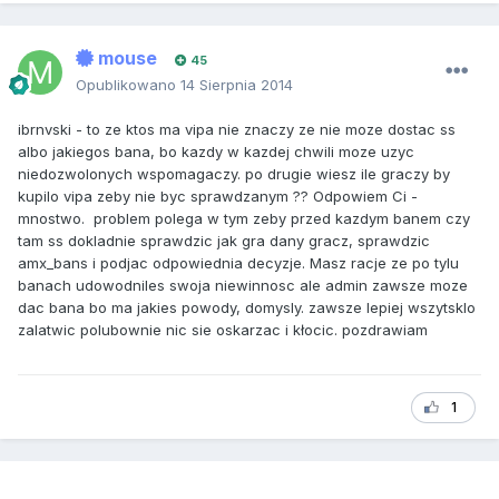
mouse
45
Opublikowano
14 Sierpnia 2014
ibrnvski - to ze ktos ma vipa nie znaczy ze nie moze dostac ss
albo jakiegos bana, bo kazdy w kazdej chwili moze uzyc
niedozwolonych wspomagaczy. po drugie wiesz ile graczy by
kupilo vipa zeby nie byc sprawdzanym ?? Odpowiem Ci -
mnostwo. problem polega w tym zeby przed kazdym banem czy
tam ss dokladnie sprawdzic jak gra dany gracz, sprawdzic
amx_bans i podjac odpowiednia decyzje. Masz racje ze po tylu
banach udowodniles swoja niewinnosc ale admin zawsze moze
dac bana bo ma jakies powody, domysly. zawsze lepiej wszytsklo
zalatwic polubownie nic sie oskarzac i kłocic. pozdrawiam
1