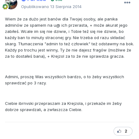
Opublikowano
13 Sierpnia 2014
Wiem że za dużo jest banów dla Twojej osoby, ale panika
adminów ze spamem na u@ ich przerasta, + może akurat jego
zabiłeś. Wcale im się nie dziwie, i Tobie też się nie dziwie, bo
każdy ban to minuty straconej gry. Nie trzeba od razu składać
skarg. Tłumaczenia "admin to też człowiek" też odstawmy na bok.
Każdy po trochu jest winny, Ty że nie dajesz fragów (możliwe że
za to dostałeś bana), + Krejzol za to że nie sprawdza gracza.
Admini, proszę Was wszystkich bardzo, o to żeby wszystkich
sprawdzać po 3 razy.
Ciebie ibrnvski przepraszam za Krejzola, i przekaże im żeby
dobrze sprawdzali, a zwłaszcza Ciebie.
2