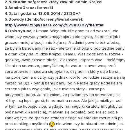
2.Nick admina/gracza który zawinił: admin Krejzol
3.Admin/Gracz :
ibrnvski
4.Data i godzina: 13.08.2014 / 23:30+/-
5.Dowody (demko/screeny/świadkowie):
http://www8.zippyshare.com/v/57383707/file.html
6.Opis sytuacji:
Hmmm. Więc tak. Nie gram tu od wczoraj, nie
wiem czy wszyscy mnie znają/kojarzą ale myślę, że admini jak i
gracze, mniej więcej mnie kojarzą. A admini pewnie też wiedzą,
że byłem banowany nie raz - ale to nie chodzi o poprzednie bany
a o ten który dał mi dziś Krejzol. Gram u Was codziennie, różnie -
godzinę, dwie czasem dłużej. Z czasem, kupiłem vipa - dość fajny
klimat na serwerze, pomyślałem, że warto - nawet wesprzeć
serwerownie. I nasuwa się pytanie, czy admin który daje bana,
ma podejrzenia o czity, czy jednak robi to, bo ludzie zaczynają się
mazać na u@ - banuj banuj banuj bo nie idzie grać? Podesłałem
screena jak to wyglądało, jakie miałem staty - zaraz po
otrzymaniu bana. Ja rozumiem, że poziom gry na serwerze jest
różny - są lepsi, gorsi, to normalna rzecz. Ale jaki ja miałbym cel
w tym, że kupując vipa, wydając na niego kilka złoty (mogłoby to
być nawet kilkanaście), miałbym się odpalać, odbierając sobie
zabawę tym, że gram na czitach będąc VIPem? Nie rozumiem po
prostu takiego myślenia
nie wiem czy to akurat ten admin jest
mało ogarnięty, mało się zna na tej grze, czy to po prostu zwykły