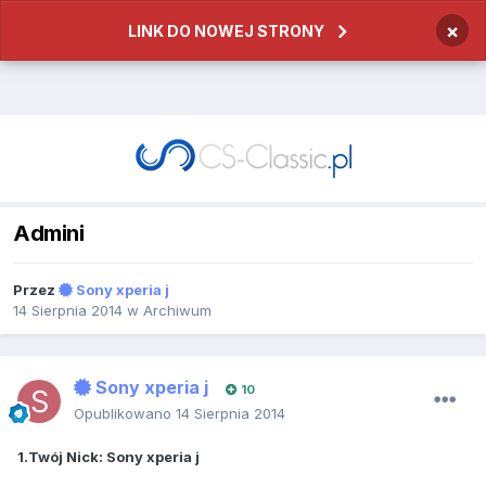
×
LINK DO NOWEJ STRONY
Admini
Przez
Sony xperia j
14 Sierpnia 2014
w
Archiwum
Sony xperia j
10
Opublikowano
14 Sierpnia 2014
1.Twój Nick: Sony xperia j