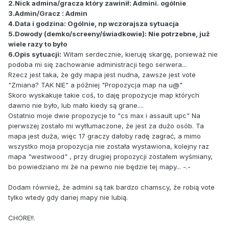
2.Nick admina/gracza który zawinił: Admini. ogólnie
3.Admin/Gracz : Admin
4.Data i godzina: Ogólnie, np wczorajsza sytuacja
5.Dowody (demko/screeny/świadkowie): Nie potrzebne, już
wiele razy to było
6.Opis sytuacji:
Witam serdecznie, kieruję skargę, ponieważ nie
podoba mi się zachowanie administracji tego serwera...
Rzecz jest taka, że gdy mapa jest nudna, zawsze jest vote
"Zmiana? TAK NIE" a później "Propozycja map na u@"
Skoro wyskakuje takie coś, to daję propozycje map których
dawno nie było, lub mało kiedy są grane....
Ostatnio moje dwie propozycje to "cs max i assault upc" Na
pierwszej zostało mi wytłumaczone, że jest za dużo osób. Ta
mapa jest duża, więc 17 graczy dałoby radę zagrać, a mimo
wszystko moja propozycja nie została wystawiona, kolejny raz
mapa "westwood" , przy drugiej propozycji zostałem wyśmiany,
bo powiedziano mi że na pewno nie będzie tej mapy... -.-
Dodam również, że admini są tak bardzo chamscy, że robią vote
tylko wtedy gdy danej mapy nie lubią.
CHORE!!.