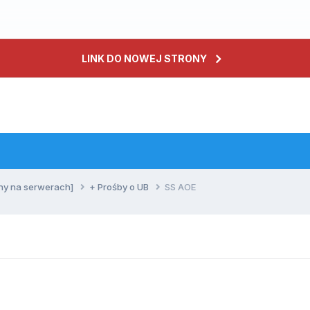
LINK DO NOWEJ STRONY
ny na serwerach]
+ Prośby o UB
SS AOE