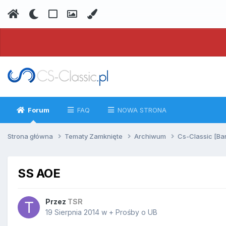
Forum
FAQ
NOWA STRONA
Strona główna
Tematy Zamknięte
Archiwum
Cs-Classic [Ba
SS AOE
Przez
TSR
19 Sierpnia 2014
w
+ Prośby o UB