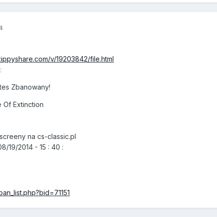
4
zippyshare.com/v/19203842/file.html
:
tes Zbanowany!
Of Extinction
creeny na cs-classic.pl
/19/2014 - 15 : 40 :
/ban_list.php?bid=71151