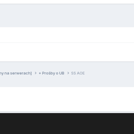
ny na serwerach]
+ Prośby o UB
SS AOE