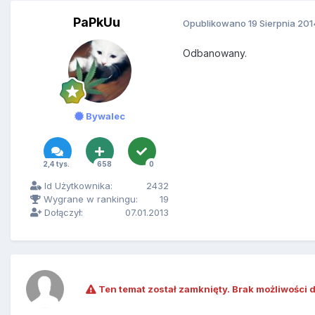
PaPkUu
Opublikowano
19 Sierpnia 201
Odbanowany.
Bywalec
2,4 tys.
658
0
Id Użytkownika:
2432
Wygrane w rankingu:
19
Dołączył:
07.01.2013
Ten temat został zamknięty. Brak możliwości 