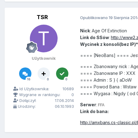
TSR
Opublikowano
19 Sierpnia 201
Nick
Age Of Extinction
:
Link do SSów
http://www2.
:
Wycinek z konsoli(bez IP)*
==== [NeoBans] ==== Jes
Użytkownik
==== Zbanowany nick : Age 
==== Zbanowane IP : XXX
16
0
0
==== Admin : S } { aDoW
==== Powod Bana : Wstaw s
Id Użytkownika:
10689
==== Wygasa : Nigdy ( od 08
Wygrane w rankingu:
0
Dołączył:
17.06.2014
Serwer
: FFA
Urodziny:
06.10.1993
Link do bana:
http://amxbans.cs-classic.pl