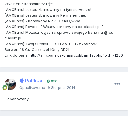
Wycinek z konsoli(bez IP)*:
[AMXBans] Jestes zbanowany na tym serwerze!
[AMXBans] Jestes zbanowany Permanentnie.
[AMXBans] Zbanowany Nick : GeRlO_wWa
[AMXBans] Powod : ' Wstaw screeny na cs-classic.pl '
[AMXBans] Mozesz wyjasnic sprawe swojego bana na @ cs-
classic.pl
[AMXBans] Twoj SteamID : ' STEAM_0 : 1 : 52596553 '
Serwer: #8 Cs-Classic.pl [Only DD2]
Link do bana:
http://amxbans.cs-classic.pl/ban_list.php?bid=71256
PaPkUu
658
Opublikowano
19 Sierpnia 2014
Odbanowany.