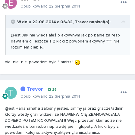
Opublikowano
22 Sierpnia 2014
W dniu 22.08.2014 o 06:32, Trevor napisał(a):
@est Jak nie wiedziałeś o aktywnym jak po banie za resp
dawałem ci jeszcze z 2 kicki z powodem aktywny ??? Nie
rozumiem ciebie...
nie, nie, nie. powodem bylo "lamisz"
Trevor
29
Opublikowano
22 Sierpnia 2014
@est Hahahahaha żałosny jesteś. Jimmy ja,oraz gracze/admini
którzy wtedy grali widzieli że NAJPIERW CIĘ ZBANOWAŁEM,A
DOPIERO POTEM KICKOWALEM !! Więc przestań kłamać że nie
wiedziałeś o banie,bo naprawdę pier... głupoty. A kicki były z
powodami kolejno: aktywny,aktywny,lamisz,lamisz.