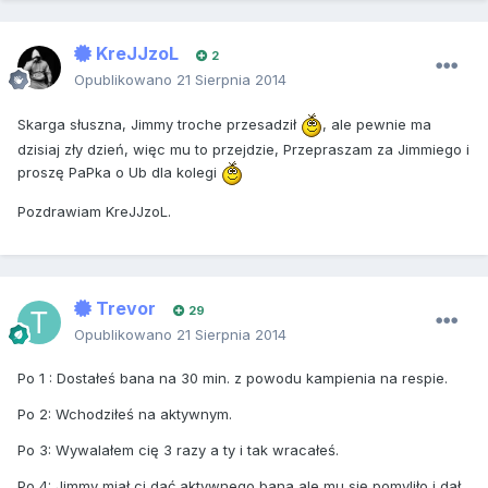
KreJJzoL
2
Opublikowano
21 Sierpnia 2014
Skarga słuszna, Jimmy troche przesadził
, ale pewnie ma
dzisiaj zły dzień, więc mu to przejdzie, Przepraszam za Jimmiego i
proszę PaPka o Ub dla kolegi
Pozdrawiam KreJJzoL.
Trevor
29
Opublikowano
21 Sierpnia 2014
Po 1 : Dostałeś bana na 30 min. z powodu kampienia na respie.
Po 2: Wchodziłeś na aktywnym.
Po 3: Wywalałem cię 3 razy a ty i tak wracałeś.
Po 4: Jimmy miał ci dać aktywnego bana,ale mu się pomyliło i dał