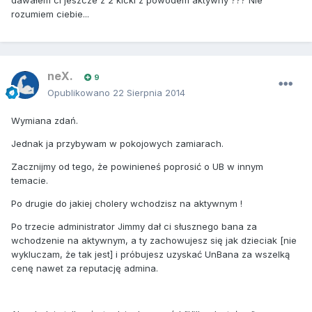
dawałem ci jeszcze z 2 kicki z powodem aktywny ??? Nie
rozumiem ciebie...
neX.
9
Opublikowano
22 Sierpnia 2014
Wymiana zdań.
Jednak ja przybywam w pokojowych zamiarach.
Zacznijmy od tego, że powinieneś poprosić o UB w innym
temacie.
Po drugie do jakiej cholery wchodzisz na aktywnym !
Po trzecie administrator Jimmy dał ci słusznego bana za
wchodzenie na aktywnym, a ty zachowujesz się jak dzieciak [nie
wykluczam, że tak jest] i próbujesz uzyskać UnBana za wszelką
cenę nawet za reputację admina.