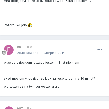
Aha dodaje tylko, że to dziecko powód "Kilka dostałem" .
Pozdro. Wujcio
est
0
Opublikowano
22 Sierpnia 2014
prawda dzieckiem jeszcze jestem, 18 lat nie mam
skad moglem wiedziec, ze kick za resp to ban na 30 minut?
pierwszy raz na tym serwerze gralem
est
0