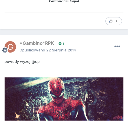
Pozdrawiam Kapol
1
*Gambino*RPK
1
Opublikowano
22 Sierpnia 2014
powody wyzej @up