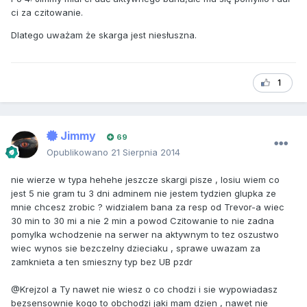
ci za czitowanie.
Dlatego uważam że skarga jest niesłuszna.
1
Jimmy
69
Opublikowano
21 Sierpnia 2014
nie wierze w typa hehehe jeszcze skargi pisze , losiu wiem co
jest 5 nie gram tu 3 dni adminem nie jestem tydzien glupka ze
mnie chcesz zrobic ? widzialem bana za resp od Trevor-a wiec
30 min to 30 mi a nie 2 min a powod Czitowanie to nie zadna
pomylka wchodzenie na serwer na aktywnym to tez oszustwo
wiec wynos sie bezczelny dzieciaku , sprawe uwazam za
zamknieta a ten smieszny typ bez UB pzdr
@Krejzol a Ty nawet nie wiesz o co chodzi i sie wypowiadasz
bezsensownie kogo to obchodzi jaki mam dzien , nawet nie