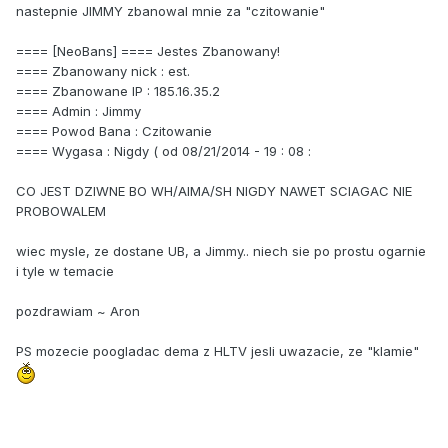
nastepnie JIMMY zbanowal mnie za "czitowanie"
==== [NeoBans] ==== Jestes Zbanowany!
==== Zbanowany nick : est.
==== Zbanowane IP : 185.16.35.2
==== Admin : Jimmy
==== Powod Bana : Czitowanie
==== Wygasa : Nigdy ( od 08/21/2014 - 19 : 08 :
CO JEST DZIWNE BO WH/AIMA/SH NIGDY NAWET SCIAGAC NIE
PROBOWALEM
wiec mysle, ze dostane UB, a Jimmy.. niech sie po prostu ogarnie
i tyle w temacie
pozdrawiam ~ Aron
PS mozecie poogladac dema z HLTV jesli uwazacie, ze "klamie"