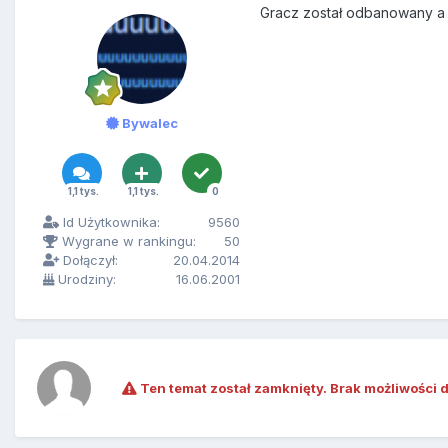
Gracz został odbanowany a t
Bywalec
1,1 tys.
1,1 tys.
0
Id Użytkownika:
9560
Wygrane w rankingu:
50
Dołączył:
20.04.2014
Urodziny:
16.06.2001
Ten temat został zamknięty. Brak możliwości 