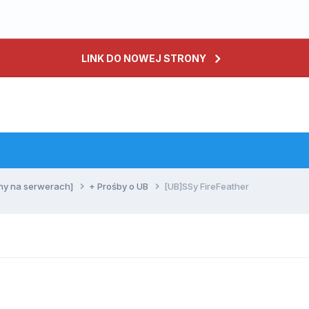
LINK DO NOWEJ STRONY
ny na serwerach]
+ Prośby o UB
[UB]SSy FireFeather