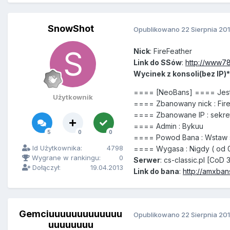
SnowShot
Opublikowano
22 Sierpnia 20
Nick
: FireFeather
Link do SSów
:
http://www78
Wycinek z konsoli(bez IP)*
==== [NeoBans] ==== Jes
Użytkownik
==== Zbanowany nick : Fir
==== Zbanowane IP : sekre
==== Admin : Bykuu
5
0
0
==== Powod Bana : Wstaw sc
Id Użytkownika:
4798
==== Wygasa : Nigdy ( od 08/
Wygrane w rankingu:
0
Serwer
: cs-classic.pl [CoD 
Dołączył:
19.04.2013
Link do bana
:
http://amxban
Gemciuuuuuuuuuuuuu
Opublikowano
22 Sierpnia 20
uuuuuuuu