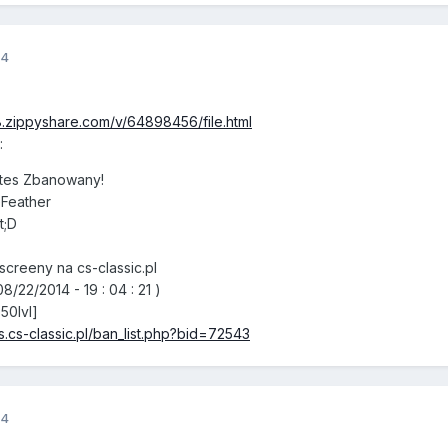
14
.zippyshare.com/v/64898456/file.html
:
tes Zbanowany!
eFeather
t;D
reeny na cs-classic.pl
22/2014 - 19 : 04 : 21 )
350lvl]
s.cs-classic.pl/ban_list.php?bid=72543
14