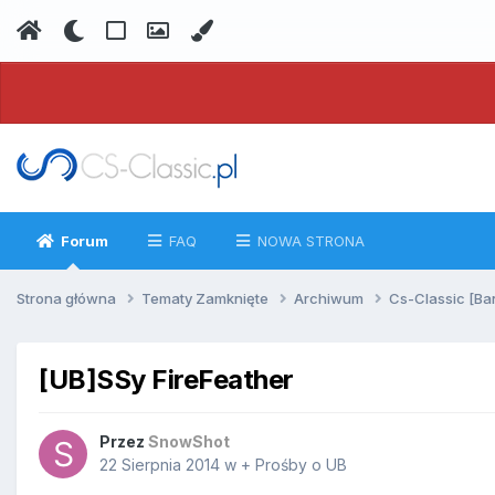
Forum
FAQ
NOWA STRONA
Strona główna
Tematy Zamknięte
Archiwum
Cs-Classic [Ba
[UB]SSy FireFeather
Przez
SnowShot
22 Sierpnia 2014
w
+ Prośby o UB