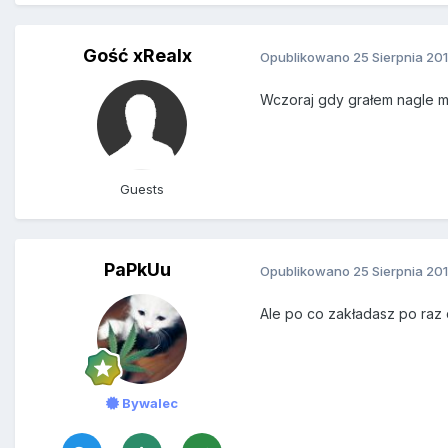
Gość xRealx
Opublikowano
25 Sierpnia 20
Wczoraj gdy grałem nagle mi
Guests
PaPkUu
Opublikowano
25 Sierpnia 20
Ale po co zakładasz po raz d
Bywalec