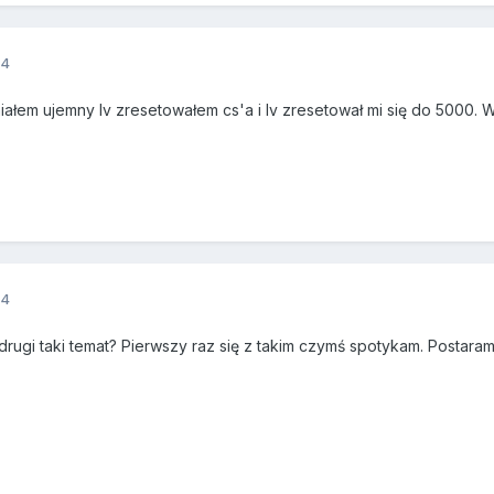
14
ałem ujemny lv zresetowałem cs'a i lv zresetował mi się do 5000. Wi
14
rugi taki temat? Pierwszy raz się z takim czymś spotykam. Postaramy 