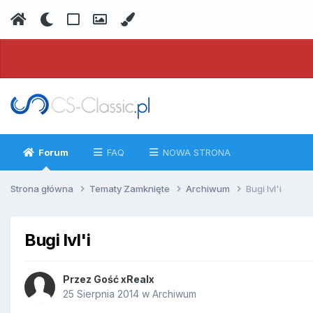
Forum
FAQ
NOWA STRONA
Strona główna
Tematy Zamknięte
Archiwum
Bugi lvl'i
Bugi lvl'i
Przez
Gość xRealx
25 Sierpnia 2014
w
Archiwum