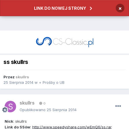
×
LINK DO NOWEJ STRONY
ss skullrs
Przez
skullrs
25 Sierpnia 2014
w
+ Prośby o UB
skullrs
0
Opublikowano
25 Sierpnia 2014
Nick
: skullrs
Link do SSów
:
http://www.speedyshare.com/wEmQ6/ss.rar