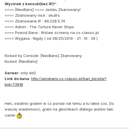
Wycinek z konsoli(bez IP)*
:
==== [NeoBans] ==== Jestes Zbanowany!
==== Zbanowany nick : skullrs
==== Zbanowane IP : 89.228.5.74
==== Admin : The Torture Never Stops
==== Powod Bana : Wstaw screeny na cs-classic.pl
==== Wygasa : Nigdy ( od 08/25/2014 - 21 : 10 : 39 )
Kicked by Console: [NeoBans] Zbanowany
Kicked :[NeoBans]
Serwer
: only dd2
Link do bana
:
http://amxbans.cs-classic.pl/ban_list.php?
bid=73918
Heh, ostatnio gralem w cs ponad rok temu a tu takie cos. Do
waszej wiadomosci, gram na głosnikach dlatego jestem taki
cienki