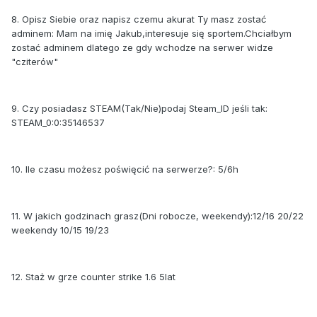
8. Opisz Siebie oraz napisz czemu akurat Ty masz zostać
adminem: Mam na imię Jakub,interesuje się sportem.Chciałbym
zostać adminem dlatego ze gdy wchodze na serwer widze
"cziterów"
9. Czy posiadasz STEAM(Tak/Nie)podaj Steam_ID jeśli tak:
STEAM_0:0:35146537
10. Ile czasu możesz poświęcić na serwerze?: 5/6h
11. W jakich godzinach grasz(Dni robocze, weekendy):12/16 20/22
weekendy 10/15 19/23
12. Staż w grze counter strike 1.6 5lat