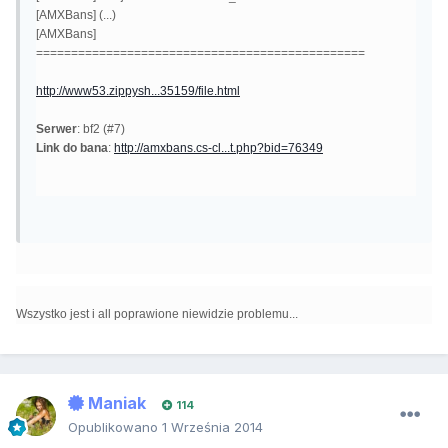
[AMXBans] (...)
[AMXBans]
===============================================
http://www53.zippysh...35159/file.html
Serwer
: bf2 (#7)
Link do bana
:
http://amxbans.cs-cl...t.php?bid=76349
Wszystko jest i all poprawione niewidzie problemu...
Maniak
114
Opublikowano
1 Września 2014