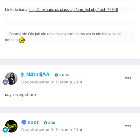
Link do bana
:
http://amxbans.cs-classic.pl/ban_list.php?bid=76349
... Ogarnij sie Ola jak nie umiesz poznac kto ma wh to nie bierz sie za
admina
N4talijAA
2 695
Opublikowano
31 Sierpnia 2014
ssy na zipshare
soot
306
Opublikowano
31 Sierpnia 2014