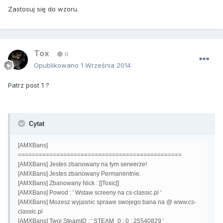
Zastosuj się do wzoru.
Tox
0
Opublikowano
1 Września 2014
Patrz post 1 ?
Cytat
[AMXBans]
===============================================
[AMXBans] Jestes zbanowany na tym serwerze!
[AMXBans] Jestes zbanowany Permanentnie.
[AMXBans] Zbanowany Nick : []Toxic[]
[AMXBans] Powod : ' Wstaw screeny na cs-classic.pl '
[AMXBans] Mozesz wyjasnic sprawe swojego bana na @ www.cs-
classic.pl
[AMXBans] Twoj SteamID : ' STEAM_0 : 0 : 25540829 '