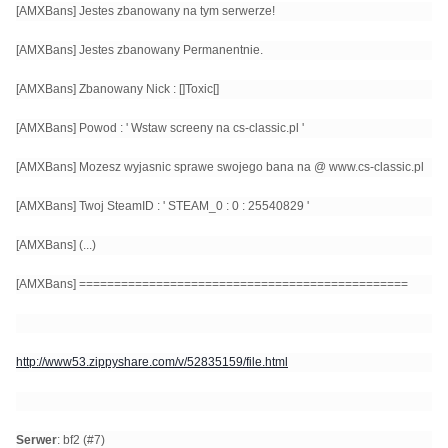
[AMXBans] Jestes zbanowany na tym serwerze!
[AMXBans] Jestes zbanowany Permanentnie.
[AMXBans] Zbanowany Nick : []Toxic[]
[AMXBans] Powod : ' Wstaw screeny na cs-classic.pl '
[AMXBans] Mozesz wyjasnic sprawe swojego bana na @ www.cs-classic.pl
[AMXBans] Twoj SteamID : ' STEAM_0 : 0 : 25540829 '
[AMXBans] (...)
[AMXBans] ===============================================
http://www53.zippyshare.com/v/52835159/file.html
Serwer
: bf2 (#7)