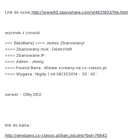
Link do ssów
http://www65.zippyshare.com/v/4631903/file.html
wycinek z consoli
=== [NeoBans] ==== Jestes Zbanowany!
==== Zbanowany nick : DestroYeR
==== Zbanowane IP :
==== Admin : Jimmy
==== Powod Bana : Wstaw screeny na cs-classic.pl
==== Wygasa : Nigdy ( od 08/31/2014 - 20 : 45 :
serwer - ONly DD2
link do bana :
http://amxbans.cs-classic.pl/ban_list.php?bid=76642