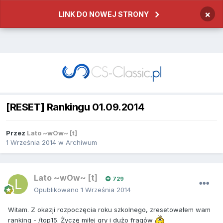
×
LINK DO NOWEJ STRONY
[RESET] Rankingu 01.09.2014
Przez
Lato ~wOw~ [t]
1 Września 2014
w
Archiwum
Lato ~wOw~ [t]
729
Opublikowano
1 Września 2014
Witam. Z okazji rozpoczęcia roku szkolnego, zresetowałem wam
ranking - /top15. Życzę miłej gry i dużo fragów