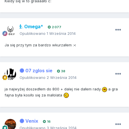
Kiedy się w to graaaało c:
Omega*
2 077
Opublikowano
1 Września 2014
Ja się przy tym za bardzo wkurzałem :<
07 zglos sie
38
Opublikowano
2 Września 2014
ja najwyżej doszedłem do 800 + dalej nie dałem rady
a gra
fajna była kosiło się za małolata
Venix
16
Opublikowano
3 Września 2014