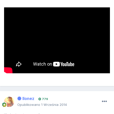
Ilonez
779
Opublikowano
1 Września 2014