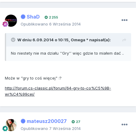
ShaD
2 255
Opublikowano
6 Września 2014
W dniu 6.09.2014 o 10:15, Omega * napisał(a):
No niestety nie ma działu ''Gry'' więc gdzie to miałem dać ..
Może w "gry to coś więcej" :?
http://forum.cs-classic.pl/forum/64-gry-to-co%C5%9B-
wi%C4%99cej/
mateusz200027
27
Opublikowano
7 Września 2014