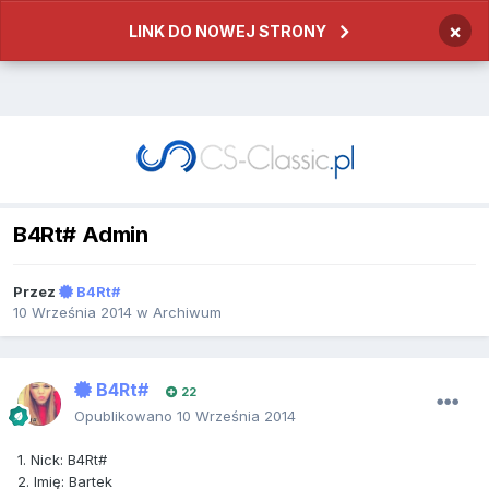
×
LINK DO NOWEJ STRONY
B4Rt# Admin
Przez
B4Rt#
10 Września 2014
w
Archiwum
B4Rt#
22
Opublikowano
10 Września 2014
1.
Nick
:
B4Rt#
2.
Imi
ę:
Bartek