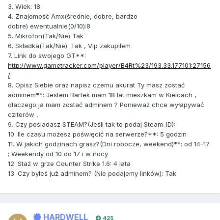
3.
Wiek
:
18
4.
Znajomo
ść
Amx
(ś
rednie
,
dobre
,
bardzo
dobre
)
ewentualnie
(
0
/
10
):
8
5.
Mikrofon
(
Tak
/
Nie
)
Tak
6.
Sk
ł
adka
(
Tak
/
Nie
):
Tak , Vip zakupiłem
7.
Link
do
swojego GT
**:
http://www.gametracker.com/player/B4Rt%23/193.33.177.101:27156
/
8.
Opisz
Siebie
oraz napisz czemu akurat
Ty
masz zosta
ć
adminem
**:
Jestem Bartek mam 18 lat mieszkam w Kielcach ,
dlaczego ja mam zostać adminem ? Ponieważ chce wyłapywać
cziterów ,
9.
Czy
posiadasz STEAM
?(
Je
ś
li tak to podaj
Steam_ID
):
10.
Ile
czasu mo
ż
esz po
ś
wi
ę
ci
ć
na serwerze
?**:
5 godzin
11.
W jakich godzinach grasz
?(
Dni
robocze
,
weekend
)**:
od 14-17
; Weekendy od 10 do 17 i w nocy
12.
Sta
ż
w grze
Counter
Strike
1.6
:
4 lata
13.
Czy
by
ł
e
ś
ju
ż
adminem
?
(
Nie
podajemy link
ó
w
):
Tak
HARDWELL
425