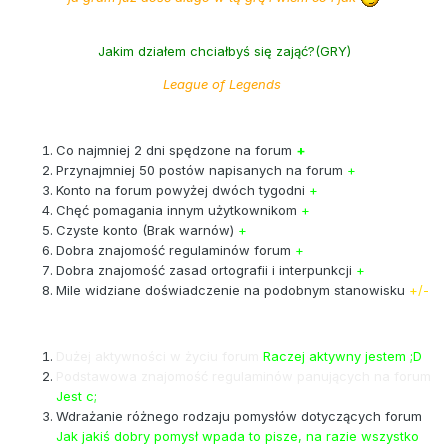
Jakim działem chciałbyś się zająć?(GRY)
League of Legends
Co najmniej 2 dni spędzone na forum
+
Przynajmniej 50 postów napisanych na forum
+
Konto na forum powyżej dwóch tygodni
+
Chęć pomagania innym użytkownikom
+
Czyste konto (Brak warnów)
+
Dobra znajomość regulaminów forum
+
Dobra znajomość zasad ortografii i interpunkcji
+
Mile widziane doświadczenie na podobnym stanowisku
+/-
Dużej aktywności w życiu forum
Raczej aktywny jestem ;D
Podstawowa znajomość regulaminów panujących na forum
Jest c;
Wdrażanie różnego rodzaju pomysłów dotyczących forum
Jak jakiś dobry pomysł wpada to pisze, na razie wszystko