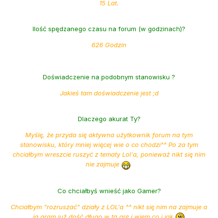
15 Lat.
Ilość spędzanego czasu na forum (w godzinach)?
626 Godzin
Doświadczenie na podobnym stanowisku ?
Jakieś tam doświadczenie jest ;d
Dlaczego akurat Ty?
Myślę, że przyda się aktywna użytkownik forum na tym
stanowisku, który mniej więcej wie o co chodzi^^ Po za tym
chciałbym wreszcie ruszyć z tematy Lol'a, ponieważ nikt się nim
nie zajmuje
Co chciałbyś wnieść jako Gamer?
Chciałbym "rozruszać" działy z LOL'a ^^ nikt się nim na zajmuje a
ja gram już dość długo w tą grę i wiem co i jak