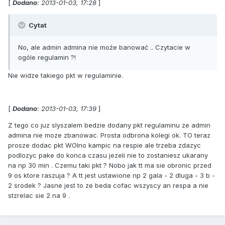
[
Dodano
: 2013-01-03, 17:28
]
Cytat
No, ale admin admina nie może banować .. Czytacie w
ogóle regulamin ?!
Nie widze takiego pkt w regulaminie.
[
Dodano
: 2013-01-03, 17:39
]
Z tego co juz slyszalem bedzie dodany pkt regulaminu ze admin
admina nie moze zbanowac. Prosta odbrona kolegi ok. TO teraz
prosze dodac pkt WOlno kampic na respie ale trzeba zdazyc
podlozyc pake do konca czasu jezeli nie to zostaniesz ukarany
na np 30 min . Czemu taki pkt ? Nobo jak tt ma sie obronic przed
9 os ktore raszuja ? A tt jest ustawione np 2 gala - 2 dluga - 3 b -
2 srodek ? Jasne jest to ze beda cofac wszyscy an respa a nie
stzrelac sie 2 na 9 .