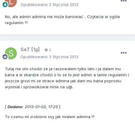
Opublikowano
3 Stycznia 2013
No, ale admin admina nie może banować .. Czytacie w ogóle
regulamin ?!
SeT [1g]
0
Opublikowano
3 Stycznia 2013
Tutaj nie oto chodzi ze ja raszowalem tylko lato i ja dalem mu
bana a w skardze chodzi o to ze to jest admin a lamie regulamin i
jeszcze grozi mi ze strace admina jak dam mu bana poprostu
wysmial i sprowokowal mnie na u@.
[
Dodano
: 2013-01-03, 17:25
]
To czemu mi zrobiono ssy jak mialem admina !?