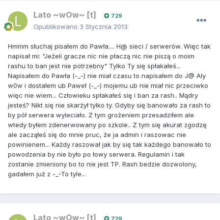
Lato ~wOw~ [t]
729
Opublikowano
3 Stycznia 2013
Hmmm słuchaj pisałem do Pawła.... H@ sieci / serwerów. Więc tak
napisał mi: "Jeżeli gracze nic nie płaczą nic nie piszą o moim
rashu to ban jest nie potrzebny" Tylko Ty się spłakałeś...
Napisałem do Pawła (-_-) nie miał czasu to napisałem do J@ Aly
w0w i dostałem ub Paweł (-_-) mojemu ub nie miał nic przeciwko
więc nie wiem... Człowieku spłakałeś się i ban za rash.. Mądry
jesteś? Nikt się nie skarżył tylko ty. Gdyby się banowało za rash to
by pół serwera wyleciało. Z tym grożeniem przesadziłem ale
wtedy byłem zdenerwowany po szkole.. Z tym się akurat zgodzę
ale zacząłeś się do mnie pruc, że ja admin i raszowac nie
powinienem... Każdy raszował jak by się tak każdego banowało to
powodzenia by nie było po łowy serwera. Regulamin i tak
zostanie zmieniony bo to nie jest TP. Rash bedzie dozwolony,
gadałem już z -_-To tyle...
Lato ~wOw~ [t]
729