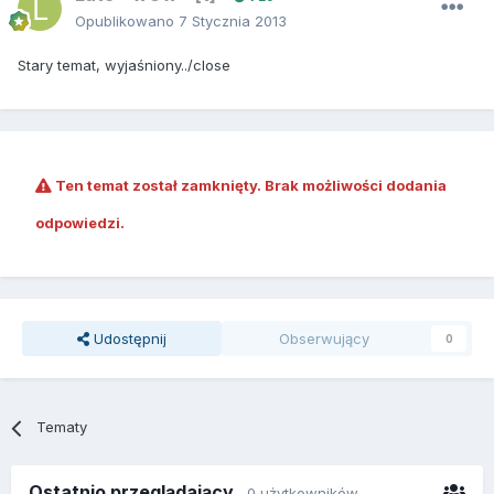
Opublikowano
7 Stycznia 2013
Stary temat, wyjaśniony../close
Ten temat został zamknięty. Brak możliwości dodania
odpowiedzi.
Udostępnij
Obserwujący
0
Tematy
Ostatnio przeglądający
0 użytkowników