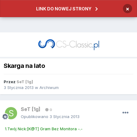
×
LINK DO NOWEJ STRONY
Skarga na lato
Przez
SeT [1g]
3 Stycznia 2013
w
Archiwum
SeT [1g]
0
Opublikowano
3 Stycznia 2013
1.Twój Nick:[K@T] Gram Bez Monitora -.-