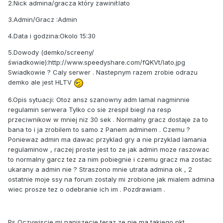
2.Nick admina/gracza który zawinił:lato
3.Admin/Gracz :Admin
4.Data i godzina:Okolo 15:30
5.Dowody (demko/screeny/
świadkowie):http://www.speedyshare.com/fQKVt/lato.jpg
Swiadkowie ? Caly serwer . Nastepnym razem zrobie odrazu
demko ale jest HLTV
6.Opis sytuacji: Otoz ansz szanowny adm lamal nagminnie
regulamin serwera Tylko co sie zrespil biegl na resp
przeciwnikow w mniej niz 30 sek . Normalny gracz dostaje za to
bana to i ja zrobilem to samo z Panem adminem . Czemu ?
Poniewaz admin ma dawac przyklad gry a nie przyklad lamania
regulaminow , raczej proste jest to ze jak admin moze raszowac
to normalny garcz tez za nim pobiegnie i czemu gracz ma zostac
ukarany a admin nie ? Straszono mnie utrata admina ok , 2
ostatnie moje ssy na forum zostaly mi zrobione jak mialem admina
wiec prosze tez o odebranie ich im . Pozdrawiam .
Ps Oczywiscie mi napiszecie teraz ze nie ma takiego pkt