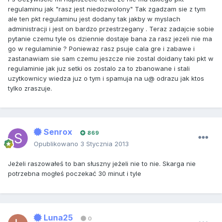
regulaminu jak "rasz jest niedozwolony" Tak zgadzam sie z tym
ale ten pkt regulaminu jest dodany tak jakby w myslach
administracji i jest on bardzo przestrzegany . Teraz zadajcie sobie
pytanie czemu tyle os dziennie dostaje bana za rasz jezeli nie ma
go w regulaminie ? Poniewaz rasz psuje cala gre i zabawe i
zastanawiam sie sam czemu jeszcze nie zostal doidany taki pkt w
regulaminie jak juz setki os zostalo za to zbanowane i stali
uzytkownicy wiedza juz o tym i spamuja na u@ odrazu jak ktos
tylko zraszuje.
Senrox
869
Opublikowano
3 Stycznia 2013
Jeżeli raszowałeś to ban słuszny jeżeli nie to nie. Skarga nie
potrzebna mogłeś poczekać 30 minut i tyle
Luna25
0