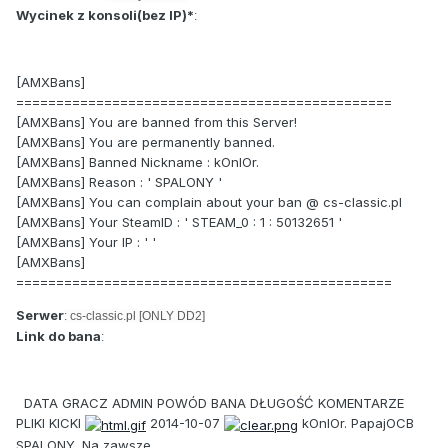
Wycinek z konsoli(bez IP)*
:
[AMXBans]
===============================================
[AMXBans] You are banned from this Server!
[AMXBans] You are permanently banned.
[AMXBans] Banned Nickname : kOnIOr.
[AMXBans] Reason : ' SPALONY '
[AMXBans] You can complain about your ban @ cs-classic.pl
[AMXBans] Your SteamID : ' STEAM_0 : 1 : 50132651 '
[AMXBans] Your IP : ' '
[AMXBans]
===============================================
Serwer
: cs-classic.pl [ONLY DD2]
Link do bana
:
DATA GRACZ ADMIN POWÓD BANA DŁUGOŚĆ KOMENTARZE
PLIKI KICKI
2014-10-07
kOnIOr. PapajOCB
SPALONY. Na zawsze