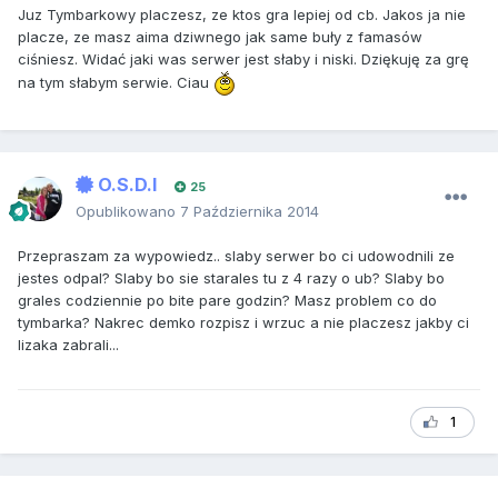
Juz Tymbarkowy placzesz, ze ktos gra lepiej od cb. Jakos ja nie
placze, ze masz aima dziwnego jak same buły z famasów
ciśniesz. Widać jaki was serwer jest słaby i niski. Dziękuję za grę
na tym słabym serwie. Ciau
O.S.D.I
25
Opublikowano
7 Października 2014
Przepraszam za wypowiedz.. slaby serwer bo ci udowodnili ze
jestes odpal? Slaby bo sie starales tu z 4 razy o ub? Slaby bo
grales codziennie po bite pare godzin? Masz problem co do
tymbarka? Nakrec demko rozpisz i wrzuc a nie placzesz jakby ci
lizaka zabrali...
1