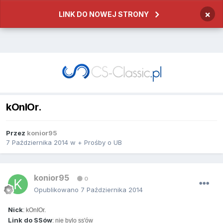
×
LINK DO NOWEJ STRONY
kOnIOr.
Przez
konior95
7 Października 2014
w
+ Prośby o UB
konior95
0
Opublikowano
7 Października 2014
Nick
: kOnIOr.
Link do SSów
: nie bylo ss'ów