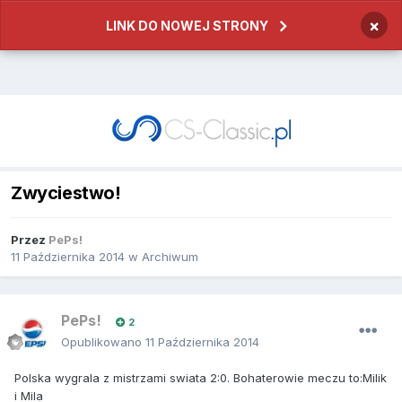
×
LINK DO NOWEJ STRONY
Zwyciestwo!
Przez
PePs!
11 Października 2014
w
Archiwum
PePs!
2
Opublikowano
11 Października 2014
Polska wygrala z mistrzami swiata 2:0. Bohaterowie meczu to:Milik
i Mila